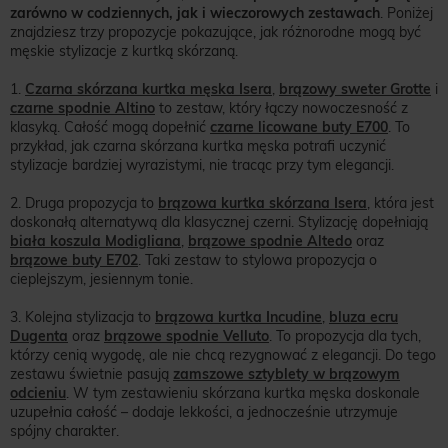
zarówno w codziennych, jak i wieczorowych zestawach
. Poniżej
znajdziesz trzy propozycje pokazujące, jak różnorodne mogą być
męskie stylizacje z kurtką skórzaną.
1.
Czarna skórzana kurtka męska Isera
,
brązowy sweter Grotte
i
czarne spodnie Altino
to zestaw, który łączy nowoczesność z
klasyką. Całość mogą dopełnić
czarne licowane buty E700
. To
przykład, jak czarna skórzana kurtka męska potrafi uczynić
stylizacje bardziej wyrazistymi, nie tracąc przy tym elegancji.
2. Druga propozycja to
brązowa kurtka skórzana Isera
, która jest
doskonałą alternatywą dla klasycznej czerni. Stylizację dopełniają
biała koszula Modigliana
,
brązowe spodnie Altedo
oraz
brązowe buty E702
. Taki zestaw to stylowa propozycja o
cieplejszym, jesiennym tonie.
3. Kolejna stylizacja to
brązowa kurtka Incudine
,
bluza ecru
Dugenta
oraz
brązowe spodnie Velluto
. To propozycja dla tych,
którzy cenią wygodę, ale nie chcą rezygnować z elegancji. Do tego
zestawu świetnie pasują
zamszowe sztyblety w brązowym
odcieniu
. W tym zestawieniu skórzana kurtka męska doskonale
uzupełnia całość – dodaje lekkości, a jednocześnie utrzymuje
spójny charakter.