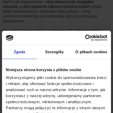
błąd to złe dopasowanie –
zbyt ciasna może wyglądać
sztucznie, a zbyt obszerna odbiera sylwetce kształt
. Unikaj
także zestawiania jej z tkaninami niskiej jakości – tanie,
syntetyczne materiały obok naturalnej skóry prezentują się
niekorzystnie.
Nie warto też przesadzać z ozdobami. Jeśli kurtka ma zamki,
przeszycia czy pagony, lepiej zrezygnować z nadmiaru biżuterii.
Styl to równowaga – im prostsza forma, tym większa klasa. Należy
także pamiętać, że skórzana kurtka wymaga pielęgnacji.
Zmatowiała, popękana powierzchnia odbiera jej elegancję,
Zgoda
Szczegóły
O plikach cookies
dlatego regularne czyszczenie i impregnacja to obowiązek
każdego właściciela.
Niniejsza strona korzysta z plików cookie
Wykorzystujemy pliki cookie do spersonalizowania treści
i reklam, aby oferować funkcje społecznościowe i
analizować ruch w naszej witrynie. Informacje o tym, jak
korzystasz z naszej witryny, udostępniamy partnerom
społecznościowym, reklamowym i analitycznym.
Partnerzy mogą połączyć te informacje z innymi danymi