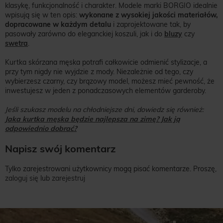
klasykę, funkcjonalność i charakter. Modele marki BORGIO idealnie
wpisują się w ten opis:
wykonane z wysokiej jakości materiałów,
dopracowane w każdym detalu
i zaprojektowane tak, by
pasowały zarówno do eleganckiej koszuli, jak i do
bluzy
czy
swetra
.
Kurtka skórzana męska potrafi całkowicie odmienić stylizacje, a
przy tym nigdy nie wyjdzie z mody. Niezależnie od tego, czy
wybierzesz czarny, czy brązowy model, możesz mieć pewność, że
inwestujesz w jeden z ponadczasowych elementów garderoby.
Jeśli szukasz modelu na chłodniejsze dni, dowiedz się również:
Jaka kurtka męska będzie najlepsza na zimę? Jak ją
odpowiednio dobrać?
Napisz swój komentarz
Tylko zarejestrowani użytkownicy mogą pisać komentarze. Proszę,
zaloguj się
lub
zarejestruj