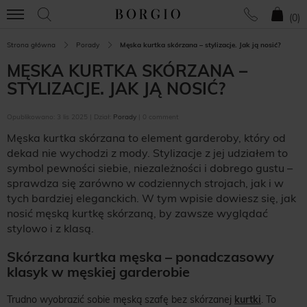
(
0
)
Strona główna
Porady
Męska kurtka skórzana – stylizacje. Jak ją nosić?
MĘSKA KURTKA SKÓRZANA –
STYLIZACJE. JAK JĄ NOSIĆ?
Opublikowano: 3 lis 2025 | Dział:
Porady
| 0 comment
Męska kurtka skórzana to element garderoby, który od
dekad nie wychodzi z mody. Stylizacje z jej udziałem to
symbol pewności siebie, niezależności i dobrego gustu –
sprawdza się zarówno w codziennych strojach, jak i w
tych bardziej eleganckich. W tym wpisie dowiesz się, jak
nosić męską kurtkę skórzaną, by zawsze wyglądać
stylowo i z klasą.
Skórzana kurtka męska – ponadczasowy
klasyk w męskiej garderobie
Trudno wyobrazić sobie męską szafę bez skórzanej
kurtki
. To