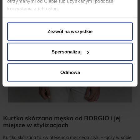
otrzymanymi od Ciebie lub uzyskanymi podczas
korzystania z ich usług.
Zezwól na wszystkie
Spersonalizuj
Odmowa
Kurtka skórzana męska od BORGIO i jej
miejsce w stylizacjach
Kurtka skórzana to kwintesencja męskiego stylu – łączy w sobie