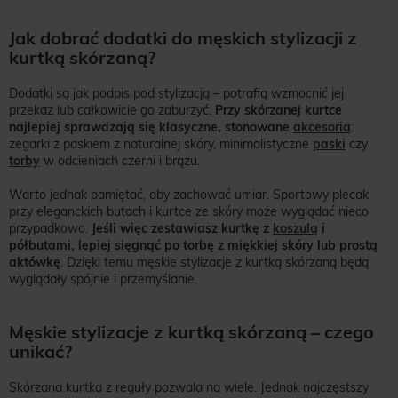
Jak dobrać dodatki do męskich stylizacji z
kurtką skórzaną?
Dodatki są jak podpis pod stylizacją – potrafią wzmocnić jej
przekaz lub całkowicie go zaburzyć.
Przy skórzanej kurtce
najlepiej sprawdzają się klasyczne, stonowane
akcesoria
:
zegarki z paskiem z naturalnej skóry, minimalistyczne
paski
czy
torby
w odcieniach czerni i brązu.
Warto jednak pamiętać, aby zachować umiar. Sportowy plecak
przy eleganckich butach i kurtce ze skóry może wyglądać nieco
przypadkowo.
Jeśli więc zestawiasz kurtkę z
koszulą
i
półbutami, lepiej sięgnąć po torbę z miękkiej skóry lub prostą
aktówkę
. Dzięki temu męskie stylizacje z kurtką skórzaną będą
wyglądały spójnie i przemyślanie.
Męskie stylizacje z kurtką skórzaną – czego
unikać?
Skórzana kurtka z reguły pozwala na wiele. Jednak najczęstszy