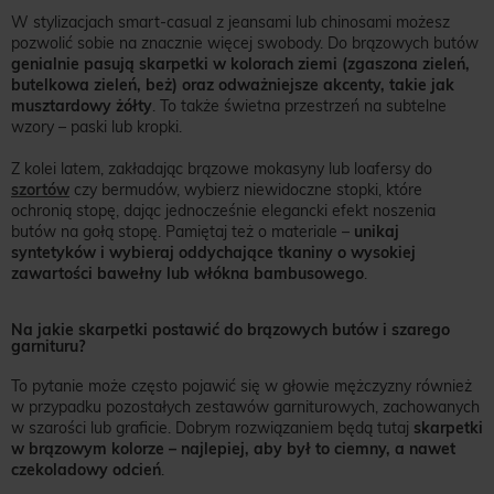
W stylizacjach smart-casual z jeansami lub chinosami możesz
pozwolić sobie na znacznie więcej swobody. Do brązowych butów
genialnie pasują skarpetki w kolorach ziemi (zgaszona zieleń,
butelkowa zieleń, beż) oraz odważniejsze akcenty, takie jak
musztardowy żółty
. To także świetna przestrzeń na subtelne
wzory – paski lub kropki.
Z kolei latem, zakładając brązowe mokasyny lub loafersy do
szortów
czy bermudów, wybierz niewidoczne stopki, które
ochronią stopę, dając jednocześnie elegancki efekt noszenia
butów na gołą stopę. Pamiętaj też o materiale –
unikaj
syntetyków i wybieraj oddychające tkaniny o wysokiej
zawartości bawełny lub włókna bambusowego
.
Na jakie skarpetki postawić do brązowych butów i szarego
garnituru?
To pytanie może często pojawić się w głowie mężczyzny również
w przypadku pozostałych zestawów garniturowych, zachowanych
w szarości lub graficie. Dobrym rozwiązaniem będą tutaj
skarpetki
w brązowym kolorze – najlepiej, aby był to ciemny, a nawet
czekoladowy odcień
.