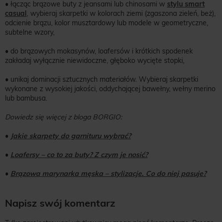
• łącząc brązowe buty z jeansami lub chinosami w
stylu smart
casual
, wybieraj skarpetki w kolorach ziemi (zgaszona zieleń, beż),
odcienie brązu, kolor musztardowy lub modele w geometryczne,
subtelne wzory,
• do brązowych mokasynów, loafersów i krótkich spodenek
zakładaj wyłącznie niewidoczne, głęboko wycięte stopki,
• unikaj dominacji sztucznych materiałów. Wybieraj skarpetki
wykonane z wysokiej jakości, oddychającej bawełny, wełny merino
lub bambusa.
Dowiedz się więcej z bloga BORGIO:
•
Jakie skarpety do garnituru wybrać?
•
Loafersy – co to za buty? Z czym je nosić?
•
Brązowa marynarka męska – stylizacje. Co do niej pasuje?
Napisz swój komentarz