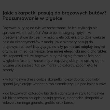
Jakie skarpetki pasują do brązowych butów?
Podsumowanie w pigułce
Brązowe buty są na tyle wszechstronne, że ich stylizacja nie
sprawia wiele trudności! Warto po nie sięgnąć, gdyż – w
przeciwieństwie do czerni – mają wiele odcieni, a to daje większe
pole do eksperymentów z modą. Jakie skarpety pasują do
brązowych butów?
Kupując je, należy pamiętać między innymi
o tym, że im są jaśniejsze, tym mniej elegancki mają charakter
.
Nie zapomnij też, że brązowe buty różnią się formalnością pod
względem fasonu – sneakersy z brązowej skóry nie spiszą się na
ważnej uroczystości tak jak monki lub oxfordy. Zapamiętaj te
zasady:
• w formalnym dress codzie skarpetki należy dobrać pod kolor
spodni (wybierając wariant o ton ciemniejszy) lub pod kolor butów,
• do brązowych oxfordów lub derb i garnituru w stylu formalnym
lub biznesowym najlepiej pasują gładkie, eleganckie skarpetki w
kolorze ciemnego granatu, grafitu oraz bordo,