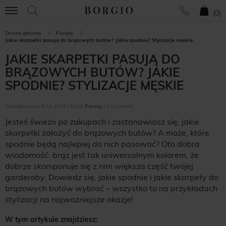
(
0
)
Strona główna
Porady
Jakie skarpetki pasują do brązowych butów? Jakie spodnie? Stylizacje męskie
JAKIE SKARPETKI PASUJĄ DO
BRĄZOWYCH BUTÓW? JAKIE
SPODNIE? STYLIZACJE MĘSKIE
Opublikowano: 8 lut 2024 | Dział:
Porady
| 0 comment
Jesteś świeżo po zakupach i zastanawiasz się, jakie
skarpetki założyć do brązowych butów? A może, które
spodnie będą najlepiej do nich pasować? Oto dobra
wiadomość: brąz jest tak uniwersalnym kolorem, że
dobrze skomponuje się z nim większa część twojej
garderoby. Dowiedz się, jakie spodnie i jakie skarpety do
brązowych butów wybrać – wszystko to na przykładach
stylizacji na najważniejsze okazje!
W tym artykule znajdziesz: