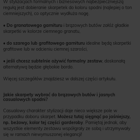
W stylizacjach formalnych i biznesowych najbezpieczniejszą
regułą jest dobieranie skarpetek do koloru spodni (najlepiej o ton
ciemniejszych), co optycznie wydłuża nogę.
•
Do granatowego garnituru
i brązowych butów załóż gładkie
skarpetki w kolorze ciemnego granatu,
•
do szarego lub grafitowego garnituru
idealne będą skarpetki
grafitowe lub w odcieniu ciemnej szarości,
•
jeśli chcesz subtelnie ożywić formalny zestaw
, doskonałą
alternatywą będzie głębokie bordo.
Więcej szczegółów znajdziesz w dalszej części artykułu.
Jakie skarpety wybrać do brązowych butów i jasnych
casualowych spodni?
Casualowy charakter stylizacji daje nieco większe pole w
przypadku doboru skarpet.
Możesz tutaj sięgnąć po jaśniejszy,
np. beżowy, kolor tej części garderoby
. Pamiętaj jednak, aby
wszystkie elementy zestawu współgrały ze sobą i utrzymywały
się w ramach niewymuszonej elegancji!