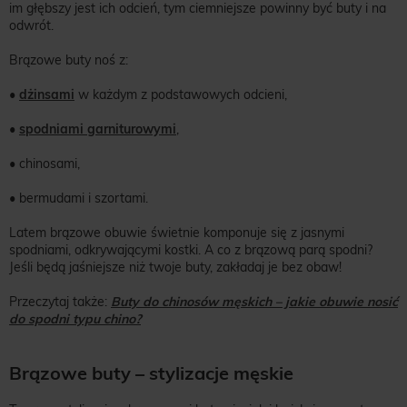
im głębszy jest ich odcień, tym ciemniejsze powinny być buty i na
odwrót.
Brązowe buty noś z:
•
dżinsami
w każdym z podstawowych odcieni,
•
spodniami garniturowymi
,
• chinosami,
• bermudami i szortami.
Latem brązowe obuwie świetnie komponuje się z jasnymi
spodniami, odkrywającymi kostki. A co z brązową parą spodni?
Jeśli będą jaśniejsze niż twoje buty, zakładaj je bez obaw!
Przeczytaj także:
Buty do chinosów męskich – jakie obuwie nosić
do spodni typu chino?
Brązowe buty – stylizacje męskie