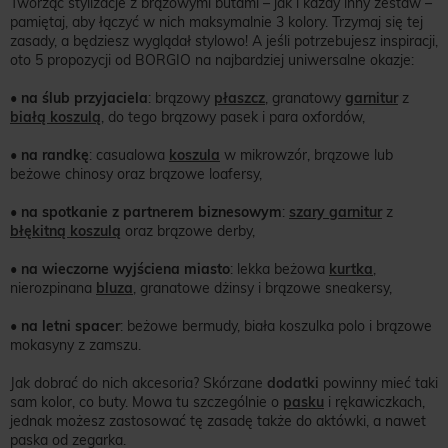
Tworząc stylizacje z brązowymi butami – jak i każdy inny zestaw –
pamiętaj, aby łączyć w nich maksymalnie 3 kolory. Trzymaj się tej
zasady, a będziesz wyglądał stylowo! A jeśli potrzebujesz inspiracji,
oto 5 propozycji od BORGIO na najbardziej uniwersalne okazje:
•
na ślub przyjaciela
: brązowy
płaszcz
, granatowy
garnitur
z
białą koszulą
, do tego brązowy pasek i para oxfordów,
•
na randkę
: casualowa
koszula
w mikrowzór, brązowe lub
beżowe chinosy oraz brązowe loafersy,
•
na spotkanie z partnerem biznesowym
:
szary garnitur
z
błękitną koszulą
oraz brązowe derby,
•
na wieczorne wyjściena miasto
: lekka beżowa
kurtka
,
nierozpinana
bluza
, granatowe dżinsy i brązowe sneakersy,
•
na letni spacer
: beżowe bermudy, biała koszulka polo i brązowe
mokasyny z zamszu.
Jak dobrać do nich akcesoria? Skórzane
dodatki
powinny mieć taki
sam kolor, co buty. Mowa tu szczególnie o
pasku
i rękawiczkach,
jednak możesz zastosować tę zasadę także do aktówki, a nawet
paska od zegarka.