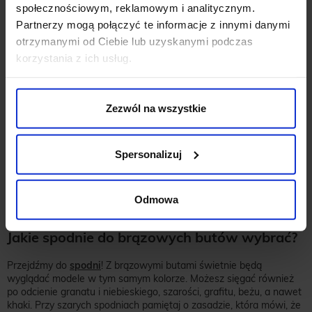
społecznościowym, reklamowym i analitycznym.
Partnerzy mogą połączyć te informacje z innymi danymi
otrzymanymi od Ciebie lub uzyskanymi podczas
korzystania z ich usług.
Zezwól na wszystkie
Spersonalizuj
Odmowa
Jakie spodnie do brązowych butów wybrać?
Przejdźmy do
spodni
! Z brązowymi butami świetnie będą
wyglądać modele w tym samym kolorze. Możesz sięgać również
po odcienie granatu i niebieskiego, szarości, grafitu, beżu, a nawet
khaki. Przy szarych spodniach pamiętaj o zasadzie, która mówi, że