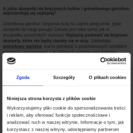
A jakie skarpetki do brązowych butów i granatowego garnituru
zaprezentują się najlepiej?
Granatowy garnitur i brązowe buty to częste połączenie. Jakie
skarpetki do niego pasują? Zasada jest taka sama, jak w
przypadku pozostałych stylizacji.
Najlepiej postawić na brązowe
skarpety, które nie będą rzucały się w oczy
. Zakładając
granatowy garnitur
, warto pamiętać o podstawowych zasadach
elegancji i zrezygnować z krzykliwych wzorów oraz kolorów.
Zgoda
Szczegóły
O plikach cookies
Niniejsza strona korzysta z plików cookie
Wykorzystujemy pliki cookie do spersonalizowania treści
i reklam, aby oferować funkcje społecznościowe i
analizować ruch w naszej witrynie. Informacje o tym, jak
korzystasz z naszej witryny, udostępniamy partnerom