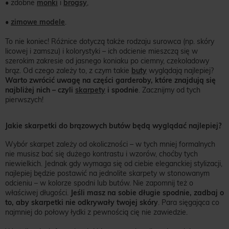
• zdobne
monki
i
brogsy
,
•
zimowe modele
.
To nie koniec! Różnice dotyczą także rodzaju surowca (np. skóry
licowej i zamszu) i kolorystyki – ich odcienie mieszczą się w
szerokim zakresie od jasnego koniaku po ciemny, czekoladowy
brąz. Od czego zależy to, z czym takie
buty
wyglądają najlepiej?
Warto zwrócić uwagę na części garderoby, które znajdują się
najbliżej nich – czyli
skarpety
i spodnie
. Zacznijmy od tych
pierwszych!
Jakie skarpetki do brązowych butów będą wyglądać najlepiej?
Wybór skarpet zależy od okoliczności – w tych mniej formalnych
nie musisz bać się dużego kontrastu i wzorów, choćby tych
niewielkich. Jednak gdy wymaga się od ciebie eleganckiej stylizacji,
najlepiej będzie postawić na jednolite skarpety w stonowanym
odcieniu – w kolorze spodni lub butów. Nie zapomnij też o
właściwej długości.
Jeśli masz na sobie długie spodnie, zadbaj o
to, aby skarpetki nie odkrywały twojej skóry
. Para sięgająca co
najmniej do połowy łydki z pewnością cię nie zawiedzie.