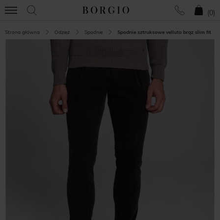
(
0
)
Strona główna
Odzież
Spodnie
Spodnie sztruksowe velluto brąz slim fit