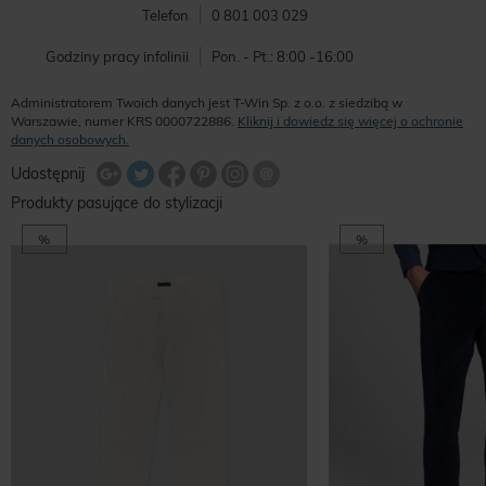
Telefon
0 801 003 029
Godziny pracy infolinii
Pon. - Pt.: 8:00 -16:00
Administratorem Twoich danych jest T-Win Sp. z o.o. z siedzibą w
Warszawie, numer KRS 0000722886.
Kliknij i dowiedz się więcej o ochronie
danych osobowych.
Udostępnij na Twitterze
Wyślij znajomemu
Udostępnij
Share Facebook
Udostępnij na Google+
Udostępnij na Google+
Udostępnij na Google+
Produkty pasujące do stylizacji
%
%