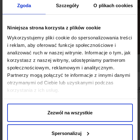
Zgoda
Szczegóły
O plikach cookies
Niniejsza strona korzysta z plików cookie
Wykorzystujemy pliki cookie do spersonalizowania treści
i reklam, aby oferować funkcje społecznościowe i
analizować ruch w naszej witrynie. Informacje o tym, jak
korzystasz z naszej witryny, udostępniamy partnerom
społecznościowym, reklamowym i analitycznym.
Partnerzy mogą połączyć te informacje z innymi danymi
otrzymanymi od Ciebie lub uzyskanymi podczas
MARYNARKA PELLEZZANO
KOSZULA LENTELL
korzystania z ich usług.
CZARNY SLIM FIT
RĘKAW BRĄZ
799,00 ZŁ
149,00 ZŁ
1 199,00 ZŁ
Najniższa cena z 30 dni przed
Najniższa cena 
promocją:
1 199,00 zł
promocją:
Zezwól na wszystkie
Spersonalizuj