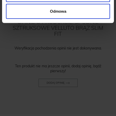
Odmowa
OPINIE O PRODUKCIE: SPODNIE
SZTRUKSOWE VELLUTO BRĄZ SLIM
FIT
Weryfikacja pochodzenia opinii nie jest dokonywana.
Ten produkt nie ma jeszcze opinii, dodaj opinię, bądź
pierwszy!
DODAJ OPINIĘ