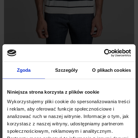
T SHIRT POSITANO BIAŁY B1
99,00 ZŁ
159,00 ZŁ
Najniższa cena z 30 dni przed promocją:
159,00 zł
Zgoda
Szczegóły
O plikach cookies
Niniejsza strona korzysta z plików cookie
%
Wykorzystujemy pliki cookie do spersonalizowania treści
i reklam, aby oferować funkcje społecznościowe i
analizować ruch w naszej witrynie. Informacje o tym, jak
korzystasz z naszej witryny, udostępniamy partnerom
społecznościowym, reklamowym i analitycznym.