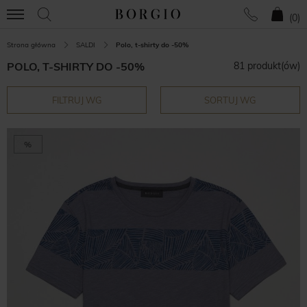
(
0
)
Strona główna
SALDI
Polo, t-shirty do -50%
POLO, T-SHIRTY DO -50%
81 produkt(ów)
FILTRUJ WG
SORTUJ WG
%