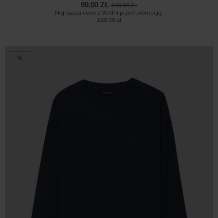
99,00 ZŁ
189,00 ZŁ
Najniższa cena z 30 dni przed promocją:
189,00 zł
%