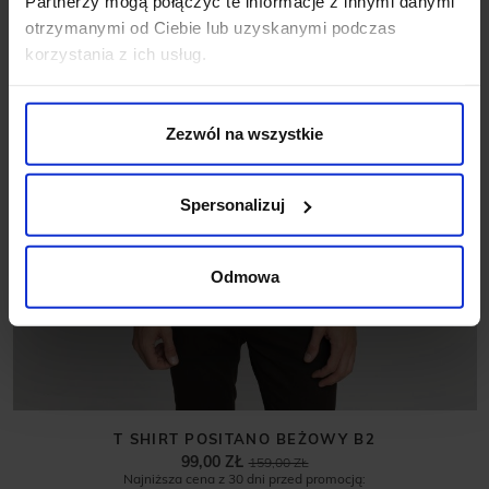
Partnerzy mogą połączyć te informacje z innymi danymi
otrzymanymi od Ciebie lub uzyskanymi podczas
korzystania z ich usług.
Zezwól na wszystkie
Spersonalizuj
Odmowa
T SHIRT POSITANO BEŻOWY B2
99,00 ZŁ
159,00 ZŁ
Najniższa cena z 30 dni przed promocją: