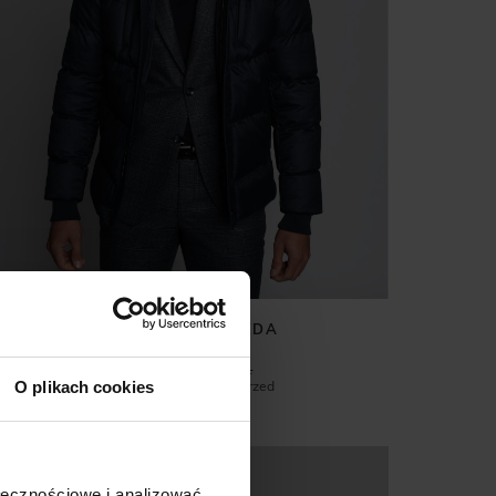
KURTKA MĘSKA MEDA
GRANATOWY
299,00 ZŁ
999,00 ZŁ
Najniższa cena z 30 dni przed
O plikach cookies
promocją:
499,00 zł
%
ołecznościowe i analizować