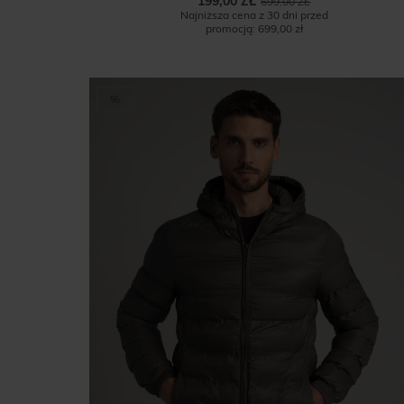
199,00 ZŁ
699,00 ZŁ
Najniższa cena z 30 dni przed
promocją:
699,00 zł
%