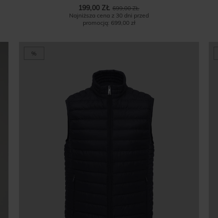
199,00 ZŁ
699,00 ZŁ
Najniższa cena z 30 dni przed
promocją:
699,00 zł
%