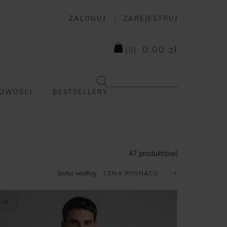
ZALOGUJ
ZAREJESTRUJ
0,00 zł
(
0
)
OWOŚCI
BESTSELLERY
47 produkt(ów)
Sortuj według:
%