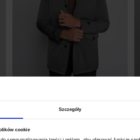
KURTKA MĘSKA
CAMPOBASSO SZARY
299,00 ZŁ
959,00 ZŁ
Najniższa cena z 30 dni przed
Szczegóły
promocją:
499,00 zł
 plików cookie
BESTSELLER
%
do spersonalizowania treści i reklam, aby oferować funkcje sp