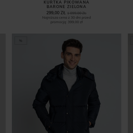
KURTKA PIKOWANA
BARONE ZIELONA
299,00 ZŁ
1 099,00 ZŁ
Najniższa cena z 30 dni przed
promocją:
399,00 zł
%