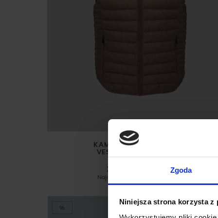
KAMIZELKA PIKOWANA
VESTONE CLASSIC FIT
BEŻOWA
279,00 ZŁ
499,00 ZŁ
Zgoda
Najniższa cena z 30 dni przed
promocją:
499,00 zł
Niniejsza strona korzysta z
%
Wykorzystujemy pliki cookie 