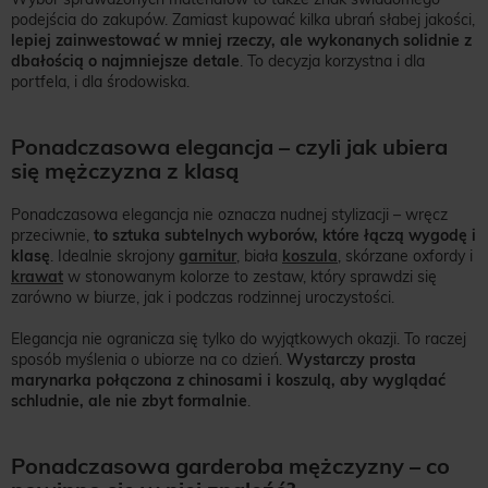
podejścia do zakupów. Zamiast kupować kilka ubrań słabej jakości,
lepiej zainwestować w mniej rzeczy, ale wykonanych solidnie z
dbałością o najmniejsze detale
. To decyzja korzystna i dla
portfela, i dla środowiska.
Ponadczasowa elegancja – czyli jak ubiera
się mężczyzna z klasą
Ponadczasowa elegancja nie oznacza nudnej stylizacji – wręcz
przeciwnie,
to sztuka subtelnych wyborów, które łączą wygodę i
klasę
. Idealnie skrojony
garnitur
, biała
koszula
, skórzane oxfordy i
krawat
w stonowanym kolorze to zestaw, który sprawdzi się
zarówno w biurze, jak i podczas rodzinnej uroczystości.
Elegancja nie ogranicza się tylko do wyjątkowych okazji. To raczej
sposób myślenia o ubiorze na co dzień.
Wystarczy prosta
marynarka połączona z chinosami i koszulą, aby wyglądać
schludnie, ale nie zbyt formalnie
.
Ponadczasowa garderoba mężczyzny – co