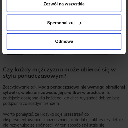
Zezwól na wszystkie
Spersonalizuj
Odmowa
Czy każdy mężczyzna może ubierać się w
stylu ponadczasowym?
Zdecydowanie tak.
Moda ponadczasowa nie wymaga określonej
sylwetki, wieku ani zawodu. Jej siła tkwi w prostocie
. To
podejście dostępne dla każdego, kto chce wyglądać dobrze bez
podążania za każdym trendem.
Warto pamiętać, że klasyka daje przestrzeń do
eksperymentowania – można zmieniać dodatki, faktury czy detale,
nie rezygnując ze spójności. W ten sposób styl staje się