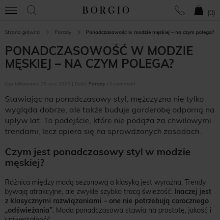
(
0
)
Strona główna
Porady
Ponadczasowość w modzie męskiej – na czym polega?
PONADCZASOWOŚĆ W MODZIE
MĘSKIEJ – NA CZYM POLEGA?
Opublikowano: 25 wrz 2025 | Dział:
Porady
| 0 comment
Stawiając na ponadczasowy styl, mężczyzna nie tylko
wygląda dobrze, ale także buduje garderobę odporną na
upływ lat. To podejście, które nie podąża za chwilowymi
trendami, lecz opiera się na sprawdzonych zasadach.
Czym jest ponadczasowy styl w modzie
męskiej?
Różnica między modą sezonową a klasyką jest wyraźna. Trendy
bywają atrakcyjne, ale zwykle szybko tracą świeżość.
Inaczej jest
z klasycznymi rozwiązaniami – one nie potrzebują corocznego
„odświeżania”
. Moda ponadczasowa stawia na prostotę, jakość i
uniwersalność.