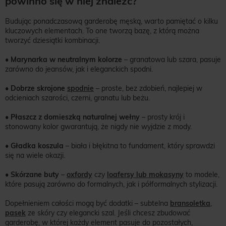
powinno się w niej znaleźć?
Budując ponadczasową garderobę męską, warto pamiętać o kilku
kluczowych elementach. To one tworzą bazę, z którą można
tworzyć dziesiątki kombinacji.
•
Marynarka w neutralnym kolorze
– granatowa lub szara, pasuje
zarówno do jeansów, jak i eleganckich spodni.
•
Dobrze skrojone
spodnie
– proste, bez zdobień, najlepiej w
odcieniach szarości, czerni, granatu lub beżu.
•
Płaszcz z domieszką naturalnej wełny
– prosty krój i
stonowany kolor gwarantują, że nigdy nie wyjdzie z mody.
•
Gładka koszula
– biała i błękitna to fundament, który sprawdzi
się na wiele okazji.
•
Skórzane buty
–
oxfordy
czy
loafersy lub mokasyny
to modele,
które pasują zarówno do formalnych, jak i półformalnych stylizacji.
Dopełnieniem całości mogą być dodatki – subtelna
bransoletka
,
pasek
ze skóry czy elegancki szal. Jeśli chcesz zbudować
garderobę, w której każdy element pasuje do pozostałych,