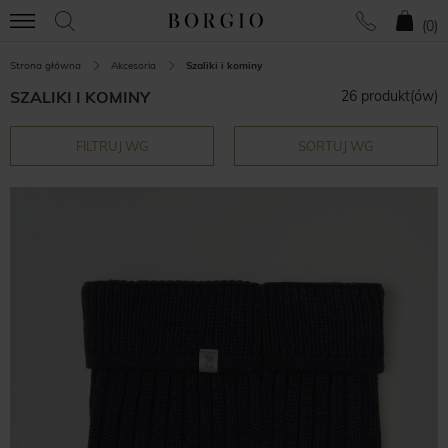
(
0
)
Strona główna
Akcesoria
Szaliki i kominy
SZALIKI I KOMINY
26 produkt(ów)
FILTRUJ WG
SORTUJ WG