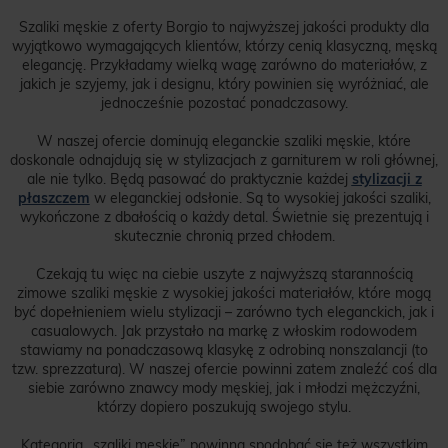
Szaliki męskie z oferty Borgio to najwyższej jakości produkty dla
wyjątkowo wymagających klientów, którzy cenią klasyczną, męską
elegancję. Przykładamy wielką wagę zarówno do materiałów, z
jakich je szyjemy, jak i designu, który powinien się wyróżniać, ale
jednocześnie pozostać ponadczasowy.
W naszej ofercie dominują eleganckie szaliki męskie, które
doskonale odnajdują się w stylizacjach z garniturem w roli głównej,
ale nie tylko. Będą pasować do praktycznie każdej
stylizacji z
płaszczem
w eleganckiej odsłonie. Są to wysokiej jakości szaliki,
wykończone z dbałością o każdy detal. Świetnie się prezentują i
skutecznie chronią przed chłodem.
Czekają tu więc na ciebie uszyte z najwyższą starannością
zimowe szaliki męskie z wysokiej jakości materiałów, które mogą
być dopełnieniem wielu stylizacji – zarówno tych eleganckich, jak i
casualowych. Jak przystało na markę z włoskim rodowodem
stawiamy na ponadczasową klasykę z odrobiną nonszalancji (to
tzw. sprezzatura). W naszej ofercie powinni zatem znaleźć coś dla
siebie zarówno znawcy mody męskiej, jak i młodzi mężczyźni,
którzy dopiero poszukują swojego stylu.
Kategoria „szaliki męskie” powinna spodobać się też wszystkim