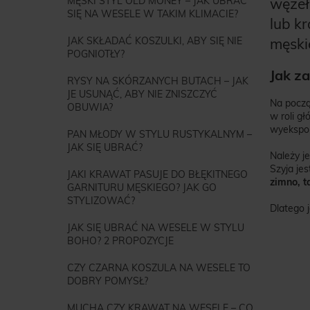
MĘSKI STYL OLD MONEY – JAK UBRAĆ
węzeł 
SIĘ NA WESELE W TAKIM KLIMACIE?
lub k
JAK SKŁADAĆ KOSZULKI, ABY SIĘ NIE
męski
POGNIOTŁY?
Jak z
RYSY NA SKÓRZANYCH BUTACH – JAK
JE USUNĄĆ, ABY NIE ZNISZCZYĆ
Na począ
OBUWIA?
w roli gł
wyekspo
PAN MŁODY W STYLU RUSTYKALNYM –
JAK SIĘ UBRAĆ?
Należy je
Szyja je
JAKI KRAWAT PASUJE DO BŁĘKITNEGO
zimno, t
GARNITURU MĘSKIEGO? JAK GO
STYLIZOWAĆ?
Dlatego j
JAK SIĘ UBRAĆ NA WESELE W STYLU
BOHO? 2 PROPOZYCJE
CZY CZARNA KOSZULA NA WESELE TO
DOBRY POMYSŁ?
MUCHA CZY KRAWAT NA WESELE – CO