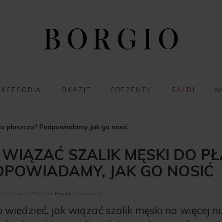
AKCESORIA
OKAZJE
PREZENTY
SALDI
N
 do płaszcza? Podpowiadamy, jak go nosić
 WIĄZAĆ SZALIK MĘSKI DO P
POWIADAMY, JAK GO NOSIĆ
o: 17 gru 2020 | Dział:
Porady
| 0 comment
 wiedzieć, jak wiązać szalik męski na więcej 