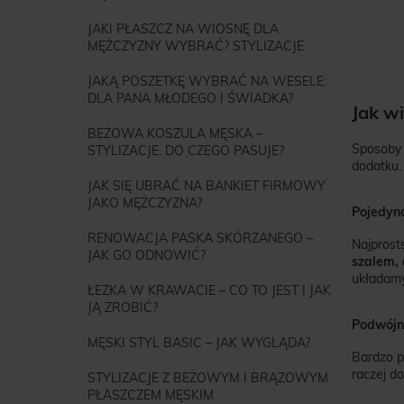
JAKI PŁASZCZ NA WIOSNĘ DLA
MĘŻCZYZNY WYBRAĆ? STYLIZACJE
JAKĄ POSZETKĘ WYBRAĆ NA WESELE:
DLA PANA MŁODEGO I ŚWIADKA?
Jak wi
BEŻOWA KOSZULA MĘSKA –
Sposoby 
STYLIZACJE. DO CZEGO PASUJE?
dodatku.
JAK SIĘ UBRAĆ NA BANKIET FIRMOWY
JAKO MĘŻCZYZNA?
Pojedync
RENOWACJA PASKA SKÓRZANEGO –
Najprost
JAK GO ODNOWIĆ?
szalem, 
układamy
ŁEZKA W KRAWACIE – CO TO JEST I JAK
JĄ ZROBIĆ?
Podwójn
MĘSKI STYL BASIC – JAK WYGLĄDA?
Bardzo pr
raczej do
STYLIZACJE Z BEŻOWYM I BRĄZOWYM
PŁASZCZEM MĘSKIM