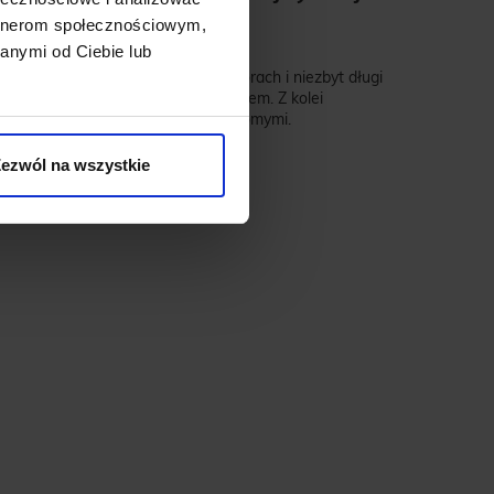
artnerom społecznościowym,
anymi od Ciebie lub
ć szal.
Gładki, o stonowanych kolorach i niezbyt długi
arniturem oraz eleganckim płaszczem. Z kolei
i –
do pracy
czy na wyjście ze znajomymi.
ezwól na wszystkie
ub
zarejestruj