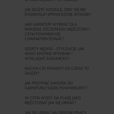
JAK ZŁOŻYĆ KOSZULĘ, ŻEBY SIĘ NIE
POGNIOTŁA? SPRAWDZONE SPOSOBY
JAKI GARNITUR WYBRAĆ DLA
NISKIEGO, SZCZUPŁEGO MĘŻCZYZNY?
CZYM POWINIEN SIĘ
CHARAKTERYZOWAĆ?
SZORTY MĘSKIE – STYLIZACJE. JAK
NOSIĆ KRÓTKIE SPODENKI I
WYGLĄDAĆ ELEGANCKO?
MUCHA CZY KRAWAT? OD CZEGO TO
ZALEŻY?
JAK PRZYPIĄĆ KWIATEK DO
GARNITURU? GDZIE POWINIEN BYĆ?
W CZYM WYJŚĆ NA PLAŻĘ JAKO
MĘŻCZYZNA? JAK SIĘ UBRAĆ?
JAK SIĘ UBRAĆ NA OBRONĘ PRACY