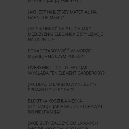
MĘSKIEJ? JAK JĄ ZMIERZYĆ?
JAKI JEST NAJLEPSZY MATERIAŁ NA
GARNITUR MĘSKI?
JAK SIĘ UBRAĆ NA STUDIA JAKO
MĘŻCZYZNA? ELEGANCKIE STYLIZACJE
NA UCZELNIĘ
PONADCZASOWOŚĆ W MODZIE
MĘSKIEJ – NA CZYM POLEGA?
OVERSHIRT – CO TO JEST? JAK
WYGLĄDA TEN ELEMENT GARDEROBY?
JAK DBAĆ O LAKIEROWANE BUTY?
SPRAWDZONE PORADY
BŁĘKITNA KOSZULA MĘSKA –
STYLIZACJE. JAKIE SPODNIE I KRAWAT
DO NIEJ PASUJĄ?
JAKIE BUTY ZAŁOŻYĆ DO LNIANYCH
SPODNI MĘSKICH? STYLIZACJE