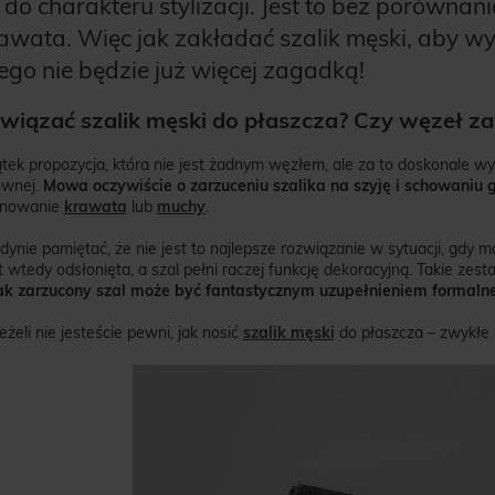
do charakteru stylizacji. Jest to bez porównan
rawata. Więc jak zakładać szalik męski, aby w
ego nie będzie już więcej zagadką!
awiązać szalik męski do płaszcza? Czy węzeł za
tek propozycja, która nie jest żadnym węzłem, ale za to doskonale wyg
ównej.
Mowa oczywiście o zarzuceniu szalika na szyję i schowaniu 
nowanie
krawata
lub
muchy
.
dynie pamiętać, że nie jest to najlepsze rozwiązanie w sytuacji, gdy 
st wtedy odsłonięta, a szal pełni raczej funkcję dekoracyjną. Takie z
ak zarzucony szal może być fantastycznym uzupełnieniem formalnej 
eżeli nie jesteście pewni, jak nosić
szalik męski
do płaszcza – zwykłe 