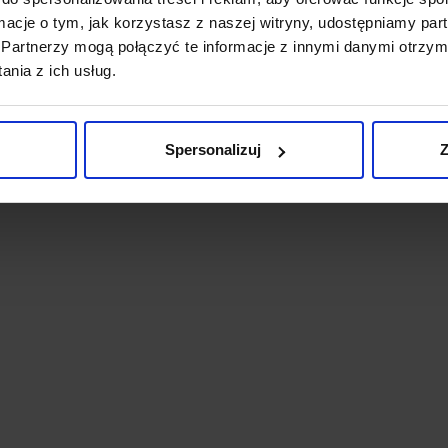
ormacje o tym, jak korzystasz z naszej witryny, udostępniamy p
oboru szalika do wierzchniego okrycia są stosunkowo proste.
Partnerzy mogą połączyć te informacje z innymi danymi otrzym
iej formalna stylizacja, tym mniej efektowny wizualnie powinien by
nia z ich usług.
maksymalnie do 150 cm) powinien doskonale wyglądać w połączeniu z g
, grube i długie szale zakłada się najczęściej do codziennych stylizacj
z swój komentarz
Spersonalizuj
Z
rejestrowani użytkownicy mogą pisać komentarze. Proszę,
zaloguj się
l