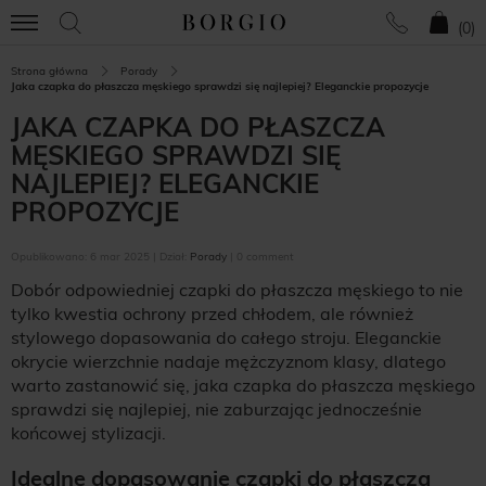
(
0
)
Strona główna
Porady
Jaka czapka do płaszcza męskiego sprawdzi się najlepiej? Eleganckie propozycje
JAKA CZAPKA DO PŁASZCZA
MĘSKIEGO SPRAWDZI SIĘ
NAJLEPIEJ? ELEGANCKIE
PROPOZYCJE
Opublikowano: 6 mar 2025 | Dział:
Porady
| 0 comment
Dobór odpowiedniej czapki do płaszcza męskiego to nie
tylko kwestia ochrony przed chłodem, ale również
stylowego dopasowania do całego stroju. Eleganckie
okrycie wierzchnie nadaje mężczyznom klasy, dlatego
warto zastanowić się, jaka czapka do płaszcza męskiego
sprawdzi się najlepiej, nie zaburzając jednocześnie
końcowej stylizacji.
Idealne dopasowanie czapki do płaszcza