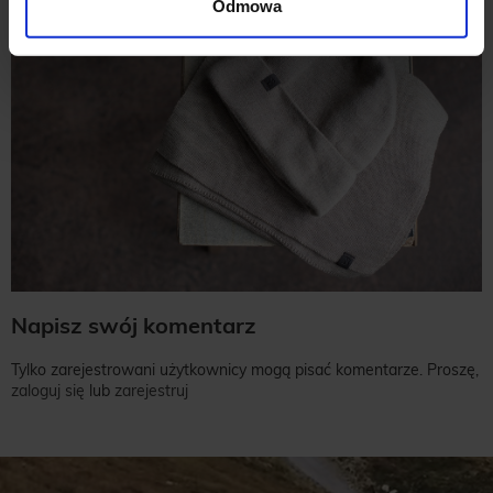
Odmowa
Napisz swój komentarz
Tylko zarejestrowani użytkownicy mogą pisać komentarze. Proszę,
zaloguj się
lub
zarejestruj