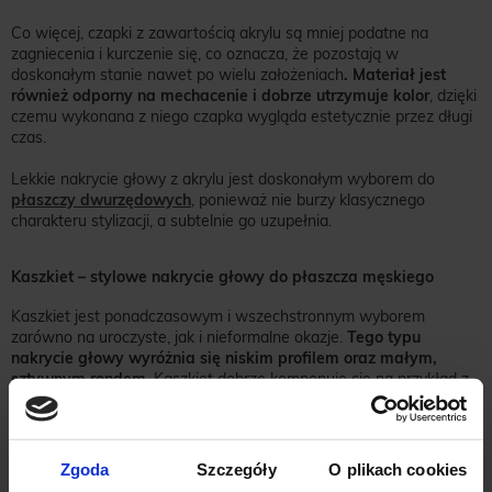
Co więcej, czapki z zawartością akrylu są mniej podatne na
zagniecenia i kurczenie się, co oznacza, że pozostają w
doskonałym stanie nawet po wielu założeniach
. Materiał jest
również odporny na mechacenie i dobrze utrzymuje kolor
, dzięki
czemu wykonana z niego czapka wygląda estetycznie przez długi
czas.
Lekkie nakrycie głowy z akrylu jest doskonałym wyborem do
płaszczy dwurzędowych
, ponieważ nie burzy klasycznego
charakteru stylizacji, a subtelnie go uzupełnia.
Kaszkiet – stylowe nakrycie głowy do płaszcza męskiego
Kaszkiet jest ponadczasowym i wszechstronnym wyborem
zarówno na uroczyste, jak i nieformalne okazje.
Tego typu
nakrycie głowy wyróżnia się niskim profilem oraz małym,
sztywnym rondem
. Kaszkiet dobrze komponuje się na przykład z
płaszczami w subtelną kratę, dodając strojowi odrobinę brytyjskiej
elegancji. Doskonale współgra również z okryciami wierzchnimi w
ziemistych odcieniach.
Zgoda
Szczegóły
O plikach cookies
Jeśli szukasz eleganckiego nakrycia głowy, które jest połączeniem