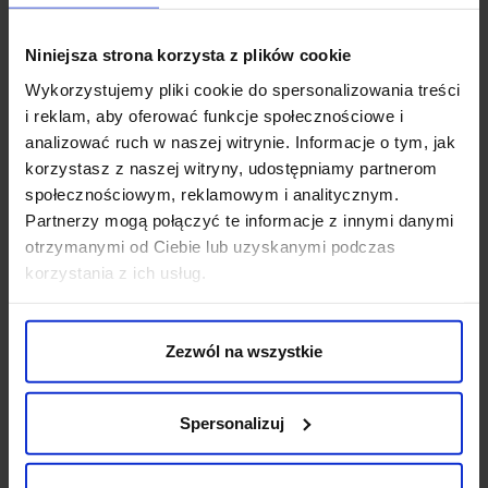
nowoczesnego i klasycznego stylu, to kaszkiet (np.
brązowy
model Conzano
) jest zdecydowanie tym, czego potrzebujesz.
Taka czapka dodaje tajemniczości, klasy i wyrafinowania do
Niniejsza strona korzysta z plików cookie
każdego stroju
.
Wykorzystujemy pliki cookie do spersonalizowania treści
i reklam, aby oferować funkcje społecznościowe i
Jaką czapkę do męskiego płaszcza wybrać?
analizować ruch w naszej witrynie. Informacje o tym, jak
Podsumowanie
korzystasz z naszej witryny, udostępniamy partnerom
społecznościowym, reklamowym i analitycznym.
Dobrze dopasowane nakrycie głowy to niezbędny dodatek do
Partnerzy mogą połączyć te informacje z innymi danymi
zimowej stylizacji. Wybierając czapkę do męskiego płaszcza,
otrzymanymi od Ciebie lub uzyskanymi podczas
warto pamiętać o kilku zasadach, aby zachować harmonijność
outfitu.
Do eleganckich okryć wierzchnich, takich jak modele
korzystania z ich usług.
dwurzędowe, najlepiej sprawdzą się klasyczne nakrycia głowy
,
na przykład cienka czapka z akrylu czy kaszkiet. Z kolei model
beanie dobrze komponuje się z tradycyjnymi fasonami płaszcza.
Zezwól na wszystkie
W kolekcji BORGIO znajdziesz wysokiej jakości nakrycia głowy w
różnych odcieniach, które świetnie dopełnią każdą stylizację.
Wyjątkowe modele czapek łączą elegancję z praktycznością,
Spersonalizuj
zapewniając ciepło i stylowy wygląd
przez całą zimę.