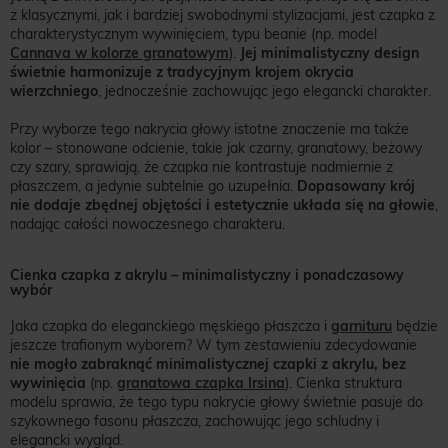
z klasycznymi, jak i bardziej swobodnymi stylizacjami, jest czapka z
charakterystycznym wywinięciem, typu beanie (np. model
Cannava w kolorze granatowym
).
Jej minimalistyczny design
świetnie harmonizuje z tradycyjnym krojem okrycia
wierzchniego
, jednocześnie zachowując jego elegancki charakter.
Przy wyborze tego nakrycia głowy istotne znaczenie ma także
kolor – stonowane odcienie, takie jak czarny, granatowy, beżowy
czy szary, sprawiają, że czapka nie kontrastuje nadmiernie z
płaszczem, a jedynie subtelnie go uzupełnia.
Dopasowany krój
nie dodaje zbędnej objętości i estetycznie układa się na głowie
,
nadając całości nowoczesnego charakteru.
Cienka czapka z akrylu – minimalistyczny i ponadczasowy
wybór
Jaka czapka do eleganckiego męskiego płaszcza i
garnituru
będzie
jeszcze trafionym wyborem? W tym zestawieniu zdecydowanie
nie mogło zabraknąć minimalistycznej czapki z akrylu, bez
wywinięcia
(np.
granatowa czapka Irsina
). Cienka struktura
modelu sprawia, że tego typu nakrycie głowy świetnie pasuje do
szykownego fasonu płaszcza, zachowując jego schludny i
elegancki wygląd.