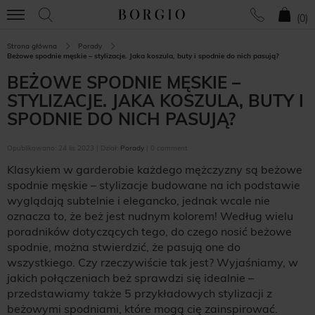
(
0
)
Strona główna
Porady
Beżowe spodnie męskie – stylizacje. Jaka koszula, buty i spodnie do nich pasują?
BEŻOWE SPODNIE MĘSKIE –
STYLIZACJE. JAKA KOSZULA, BUTY I
SPODNIE DO NICH PASUJĄ?
Opublikowano: 24 lis 2023 | Dział:
Porady
| 0 comment
Klasykiem w garderobie każdego mężczyzny są beżowe
spodnie męskie – stylizacje budowane na ich podstawie
wyglądają subtelnie i elegancko, jednak wcale nie
oznacza to, że beż jest nudnym kolorem! Według wielu
poradników dotyczących tego, do czego nosić beżowe
spodnie, można stwierdzić, że pasują one do
wszystkiego. Czy rzeczywiście tak jest? Wyjaśniamy, w
jakich połączeniach beż sprawdzi się idealnie –
przedstawiamy także 5 przykładowych stylizacji z
beżowymi spodniami, które mogą cię zainspirować.