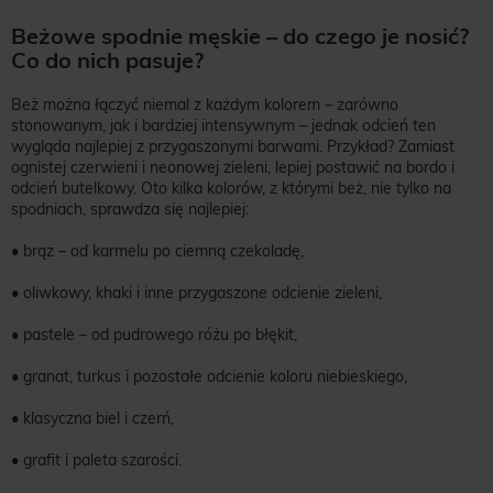
Beżowe spodnie męskie – do czego je nosić?
Co do nich pasuje?
Beż można łączyć niemal z każdym kolorem – zarówno
stonowanym, jak i bardziej intensywnym – jednak odcień ten
wygląda najlepiej z przygaszonymi barwami. Przykład? Zamiast
ognistej czerwieni i neonowej zieleni, lepiej postawić na bordo i
odcień butelkowy. Oto kilka kolorów, z którymi beż, nie tylko na
spodniach, sprawdza się najlepiej:
• brąz – od karmelu po ciemną czekoladę,
• oliwkowy, khaki i inne przygaszone odcienie zieleni,
• pastele – od pudrowego różu po błękit,
• granat, turkus i pozostałe odcienie koloru niebieskiego,
• klasyczna biel i czerń,
• grafit i paleta szarości.