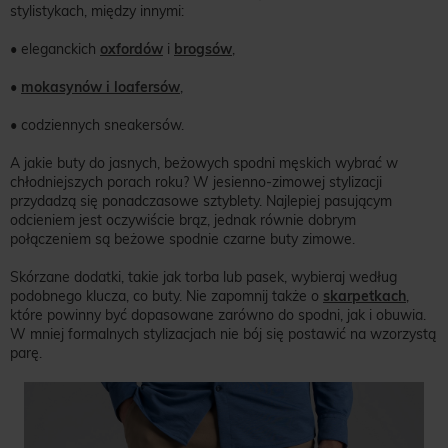
stylistykach, między innymi:
• eleganckich
oxfordów
i
brogsów
,
•
mokasynów i loafersów
,
• codziennych sneakersów.
A jakie buty do jasnych, beżowych spodni męskich wybrać w
chłodniejszych porach roku? W jesienno-zimowej stylizacji
przydadzą się ponadczasowe sztyblety. Najlepiej pasującym
odcieniem jest oczywiście brąz, jednak równie dobrym
połączeniem są beżowe spodnie czarne buty zimowe.
Skórzane dodatki, takie jak torba lub pasek, wybieraj według
podobnego klucza, co buty. Nie zapomnij także o
skarpetkach
,
które powinny być dopasowane zarówno do spodni, jak i obuwia.
W mniej formalnych stylizacjach nie bój się postawić na wzorzystą
parę.