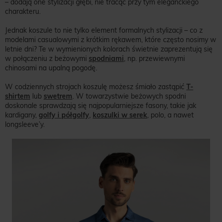
– dodają one stylizacji głębi, nie tracąc przy tym eleganckiego
charakteru.
Jednak koszule to nie tylko element formalnych stylizacji – co z
modelami casualowymi z krótkim rękawem, które często nosimy w
letnie dni? Te w wymienionych kolorach świetnie zaprezentują się
w połączeniu z beżowymi
spodniami
, np. przewiewnymi
chinosami na upalną pogodę.
W codziennych strojach koszulę możesz śmiało zastąpić
T-
shirtem
lub
swetrem
. W towarzystwie beżowych spodni
doskonale sprawdzają się najpopularniejsze fasony, takie jak
kardigany,
golfy i półgolfy
,
koszulki w serek
, polo, a nawet
longsleeve’y.