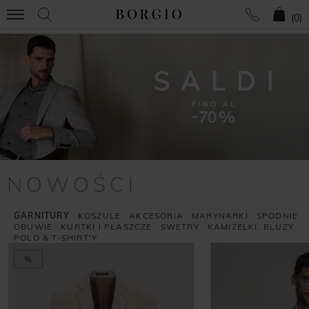
(
0
)
NOWOŚCI
GARNITURY
KOSZULE
AKCESORIA
MARYNARKI
SPODNIE
OBUWIE
KURTKI I PŁASZCZE
SWETRY
KAMIZELKI, BLUZY
POLO & T-SHIRT'Y
%