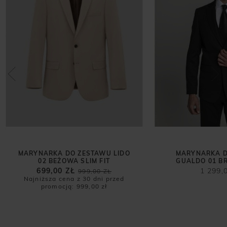
MARYNARKA DO ZESTAWU LIDO
MARYNARKA D
02 BEŻOWA SLIM FIT
GUALDO 01 BR
699,00 ZŁ
1 299,
999,00 ZŁ
Najniższa cena z 30 dni przed
promocją:
999,00 zł