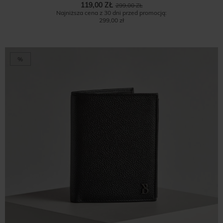
119,00 ZŁ
299,00 ZŁ
Najniższa cena z 30 dni przed promocją:
299,00 zł
%