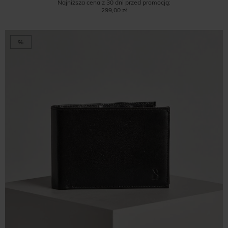
Najniższa cena z 30 dni przed promocją:
299,00 zł
%