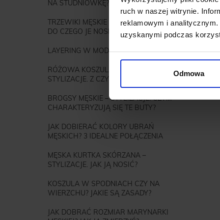
NA STUDNIÓWKĘ?
Obuwie
ruch w naszej witrynie. Inf
TRZEWIKI MĘSKIE – STYLIZACJE. JAK I
reklamowym i analitycznym. 
W prakty
DO CZEGO JE NOSIĆ?
stylizac
uzyskanymi podczas korzysta
mechaniz
LAYERING W MODZIE – CO TO JEST?
RÓŻOWA KOSZULA MĘSKA –
Odmowa
STYLIZACJE. Z CZYM JĄ ŁĄCZYĆ?
BROGSY MĘSKIE – STYLIZACJE. CZYM
CHARAKTERYZUJĄ SIĘ TE BUTY?
JAK DOBIERAĆ KOLORY UBRAŃ
MĘSKICH? 3 IDEALNE POŁĄCZENIA
MĘSKA KURTKA SKÓRZANA –
STYLIZACJE. JAK JĄ NOSIĆ?
KOSZULA W SPODNIACH CZY NA
WIERZCHU? JAKIE SĄ ZASADY?
JAK DOBRAĆ ROZMIAR MARYNARKI