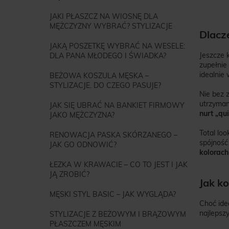
JAKI PŁASZCZ NA WIOSNĘ DLA
MĘŻCZYZNY WYBRAĆ? STYLIZACJE
Dlacz
JAKĄ POSZETKĘ WYBRAĆ NA WESELE:
Jeszcze 
DLA PANA MŁODEGO I ŚWIADKA?
zupełnie
idealnie 
BEŻOWA KOSZULA MĘSKA –
STYLIZACJE. DO CZEGO PASUJE?
Nie bez 
utrzyman
JAK SIĘ UBRAĆ NA BANKIET FIRMOWY
nurt „qui
JAKO MĘŻCZYZNA?
Total loo
RENOWACJA PASKA SKÓRZANEGO –
spójność
JAK GO ODNOWIĆ?
kolorach
ŁEZKA W KRAWACIE – CO TO JEST I JAK
JĄ ZROBIĆ?
Jak k
MĘSKI STYL BASIC – JAK WYGLĄDA?
Choć ide
najlepszy
STYLIZACJE Z BEŻOWYM I BRĄZOWYM
PŁASZCZEM MĘSKIM