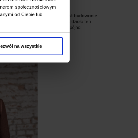
zną, zamiast ją zaburzać.
artnerom społecznościowym,
anymi od Ciebie lub
ne wyczucie.
Dobrym sposobem jest budowanie
i
. Dzięki temu łatwiej zrozumieć, jak działa ten
ntuicyjne, a garderoba bardziej spójna.
ezwól na wszystkie