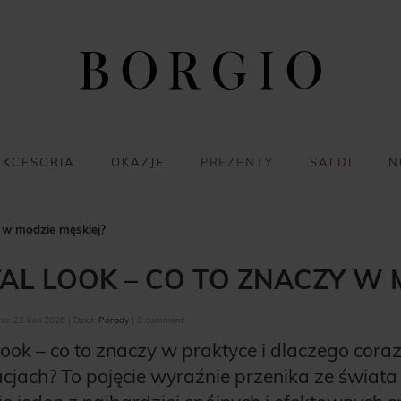
AKCESORIA
OKAZJE
PREZENTY
SALDI
N
y w modzie męskiej?
AL LOOK – CO TO ZNACZY W 
o: 22 kwi 2026 | Dział:
Porady
| 0 comment
look – co to znaczy w praktyce i dlaczego cora
acjach? To pojęcie wyraźnie przenika ze świata