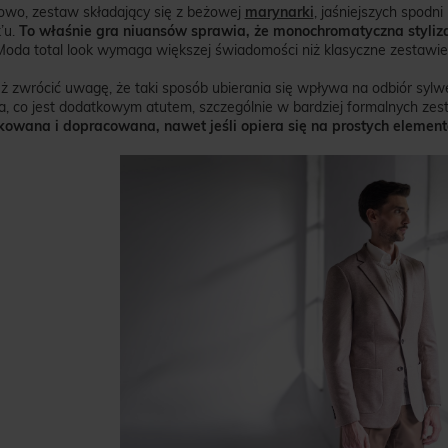
owo, zestaw składający się z beżowej
marynarki
, jaśniejszych spodni
k’u.
To właśnie gra niuansów sprawia,
że monochromatyczna styliza
 Moda total look wymaga większej świadomości niż klasyczne zestawie
 zwrócić uwagę, że taki sposób ubierania się wpływa na odbiór sylwetk
, co jest dodatkowym atutem, szczególnie w bardziej formalnych zes
owana i dopracowana, nawet jeśli opiera się na prostych elemen