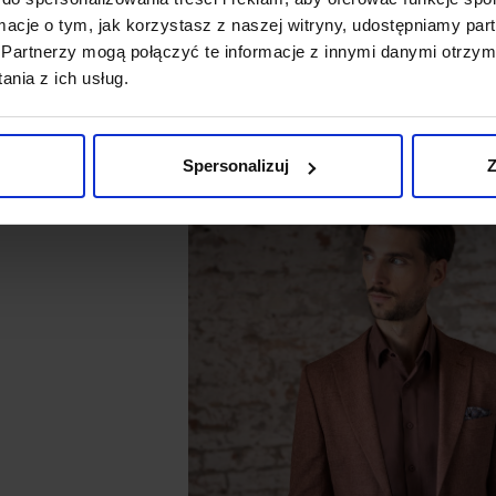
,
pasek
czy zegarek powinny wpisywać się w całą koncepcję kolorystyc
ormacje o tym, jak korzystasz z naszej witryny, udostępniamy p
Partnerzy mogą połączyć te informacje z innymi danymi otrzym
ce warto zaczynać od prostych zestawów i stopniowo rozwijać włas
ji wokół jednego koloru bazowego i uzupełnianie go jego odcieniam
nia z ich usług.
m w codziennym ubiorze. Z czasem komponowanie zestawów staje się i
Spersonalizuj
Z