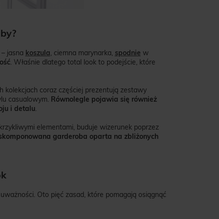
oby?
 – jasna
koszula
, ciemna marynarka,
spodnie
w
ość
. Właśnie dlatego total look to podejście, które
kolekcjach coraz częściej prezentują zestawy
tylu casualowym.
Równolegle pojawia się również
oju i detalu
.
ę krzykliwymi elementami, buduje wizerunek poprzez
skomponowana garderoba oparta na zbliżonych
ok
 uważności. Oto pięć zasad, które pomagają osiągnąć