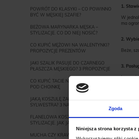
1. Stawi
POWRÓT DO KLASYKI – CO POWINNO
BYĆ W MĘSKIEJ SZAFIE?
W jednol
ma ogrom
BEŻOWA MARYNARKA MĘSKA –
STYLIZACJE. CO DO NIEJ NOSIĆ?
2. Wybi
CO KUPIĆ MĘŻOWI NA WALENTYNKI?
Beże, sza
PROPOZYCJE PREZENTÓW
JAKI SZALIK PASUJE DO CZARNEGO
3. Posłu
PŁASZCZA MĘSKIEGO? 3 PROPOZYCJE
Łączenie
CO KUPIĆ TACIE NA ŚWIĘTA? PREZENTY
POD CHOINKĘ
4. Zadb
JAKĄ KOSZULĘ ZAŁOŻYĆ NA
Nawet na
SYLWESTRA? 3 NAJLEPSZE MODELE
Zgoda
Zajrzyj t
FLANELOWA KOSZULA MĘSKA –
STYLIZACJE. JAK JĄ NOSIĆ?
Niniejsza strona korzysta z
5. Utrzy
MUCHA CZY KRAWAT – CO ZAŁOŻYĆ
Wykorzystujemy pliki cookie 