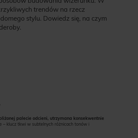
h sposobów budowania wizerunku. W
krzykliwych trendów na rzecz
wiadomego stylu. Dowiedz się, na czym
deroby.
?
bliżonej palecie odcieni, utrzymana konsekwentnie
ne – klucz tkwi w subtelnych różnicach tonów i