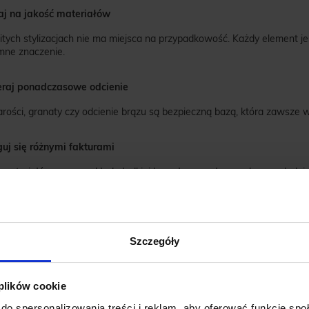
aj na jakość materiałów
itych stylizacjach nie ma miejsca na przypadkowość. Każdy element jes
ne znaczenie.
eraj ponadczasowe odcienie
rości, granaty czy odcienie brązu są bezpieczną bazą, która zawsze wy
guj się różnymi fakturami
 materiałów – na przykład gładkiej bawełny z wełną czy lnem – dodaje
aj o dopasowanie
jlepiej dobrane kolory się nie obronią, jeśli ubrania będą źle skrojo
Szczegóły
utaj, aby dowiedzieć się,
jak dobrać rozmiar marynarki męskiej oraz j
 plików cookie
muj spójność dodatków
do spersonalizowania treści i reklam, aby oferować funkcje sp