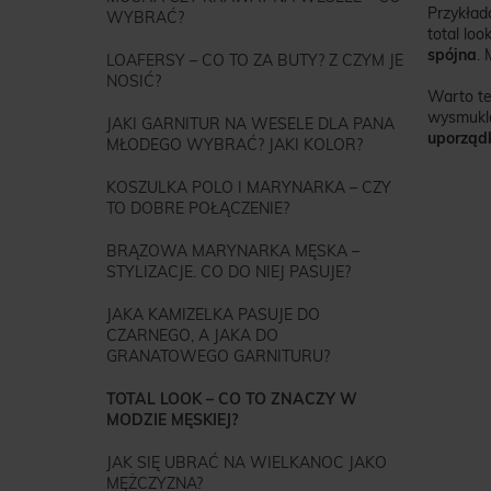
Przykład
WYBRAĆ?
total loo
spójna
.
LOAFERSY – CO TO ZA BUTY? Z CZYM JE
NOSIĆ?
Warto też
wysmukla
JAKI GARNITUR NA WESELE DLA PANA
uporządk
MŁODEGO WYBRAĆ? JAKI KOLOR?
KOSZULKA POLO I MARYNARKA – CZY
TO DOBRE POŁĄCZENIE?
BRĄZOWA MARYNARKA MĘSKA –
STYLIZACJE. CO DO NIEJ PASUJE?
JAKA KAMIZELKA PASUJE DO
CZARNEGO, A JAKA DO
GRANATOWEGO GARNITURU?
TOTAL LOOK – CO TO ZNACZY W
MODZIE MĘSKIEJ?
JAK SIĘ UBRAĆ NA WIELKANOC JAKO
MĘŻCZYZNA?