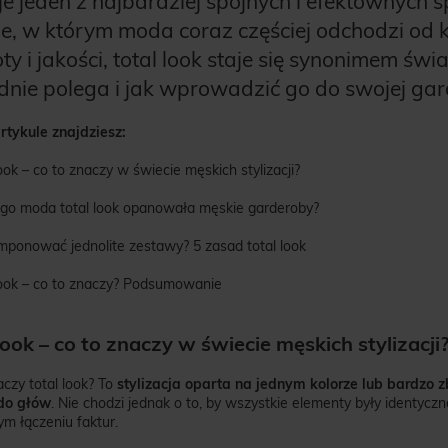
je jeden z najbardziej spójnych i efektownyc
ie, w którym moda coraz częściej odchodzi od 
ty i jakości, total look staje się synonimem ś
dnie polega i jak wprowadzić go do swojej gar
tykule znajdziesz:
look – co to znaczy w świecie męskich stylizacji?
ego moda total look opanowała męskie garderoby?
omponować jednolite zestawy? 5 zasad total look
 look – co to znaczy? Podsumowanie
look – co to znaczy w świecie męskich stylizacji
czy total look? To
stylizacja oparta na jednym kolorze lub bardzo z
do głów
. Nie chodzi jednak o to, by wszystkie elementy były identycz
ym łączeniu faktur.