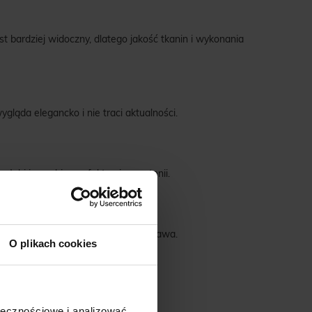
t bardziej widoczny, dlatego jakość tkanin i wykonania
gląda elegancko i nie traci aktualności.
 głębi i zapobiega efektowi monotonii.
ne. Dobrze dopasowany fason to podstawa.
O plikach cookies
ak ją zmierzyć
.
ołecznościowe i analizować