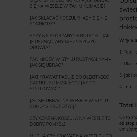
Opisu
MĘSKI STYL OLD MONEY – JAK UBRAĆ
SIĘ NA WESELE W TAKIM KLIMACIE?
świec
prosto
JAK SKŁADAĆ KOSZULKI, ABY SIĘ NIE
POGNIOTŁY?
dokła
RYSY NA SKÓRZANYCH BUTACH – JAK
W tym ar
JE USUNĄĆ, ABY NIE ZNISZCZYĆ
OBUWIA?
1. Total 
PAN MŁODY W STYLU RUSTYKALNYM –
2. Dlacz
JAK SIĘ UBRAĆ?
3. Jak k
JAKI KRAWAT PASUJE DO BŁĘKITNEGO
GARNITURU MĘSKIEGO? JAK GO
4. Total
STYLIZOWAĆ?
JAK SIĘ UBRAĆ NA WESELE W STYLU
Total 
BOHO? 2 PROPOZYCJE
Co to zna
CZY CZARNA KOSZULA NA WESELE TO
od stóp 
DOBRY POMYSŁ?
umiejętn
MUCHA CZY KRAWAT NA WESELE – CO