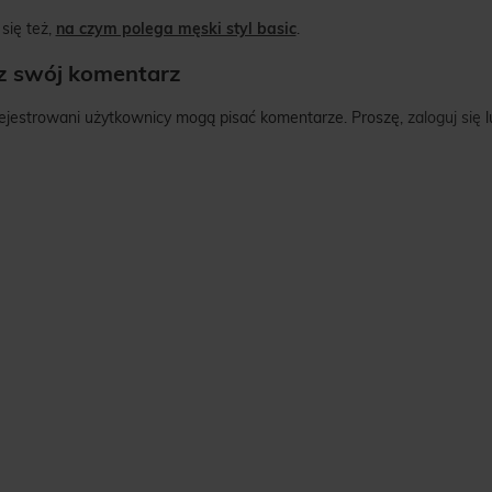
się też,
na czym polega męski styl basic
.
z swój komentarz
rejestrowani użytkownicy mogą pisać komentarze. Proszę,
zaloguj się
l