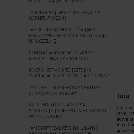
MĘSKIEJ? JAK JĄ ZMIERZYĆ?
JAKI JEST NAJLEPSZY MATERIAŁ NA
GARNITUR MĘSKI?
JAK SIĘ UBRAĆ NA STUDIA JAKO
MĘŻCZYZNA? ELEGANCKIE STYLIZACJE
NA UCZELNIĘ
PONADCZASOWOŚĆ W MODZIE
MĘSKIEJ – NA CZYM POLEGA?
OVERSHIRT – CO TO JEST? JAK
WYGLĄDA TEN ELEMENT GARDEROBY?
JAK DBAĆ O LAKIEROWANE BUTY?
SPRAWDZONE PORADY
Total
BŁĘKITNA KOSZULA MĘSKA –
Co oznac
STYLIZACJE. JAKIE SPODNIE I KRAWAT
której li
DO NIEJ PASUJĄ?
nadmiern
temu tot
JAKIE BUTY ZAŁOŻYĆ DO LNIANYCH
garderob
SPODNI MĘSKICH? STYLIZACJE