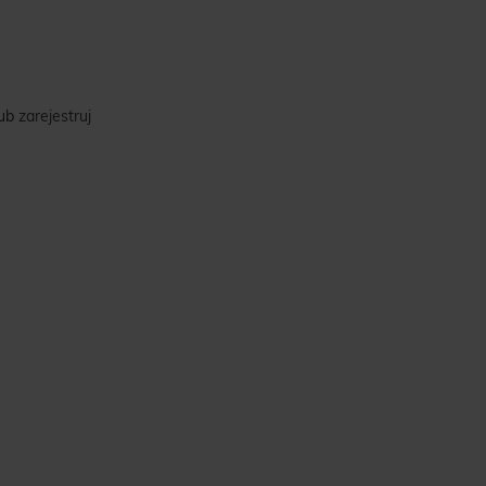
ub
zarejestruj