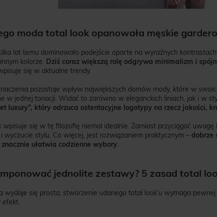
ego moda total look opanowała męskie garder
kilka lat temu dominowało podejście oparte na wyraźnych kontrastach
 innym kolorze.
Dziś coraz większą rolę odgrywa minimalizm i spójn
wpisuje się w aktualne trendy.
znaczenia pozostaje wpływ największych domów mody, które w swoich 
e w jednej tonacji. Widać to zarówno w eleganckich liniach, jak i w s
et luxury”, który odrzuca ostentacyjne logotypy na rzecz jakości, kr
k wpisuje się w tę filozofię niemal idealnie. Zamiast przyciągać uwag
 i wyczucie stylu. Co więcej, jest rozwiązaniem praktycznym –
dobrze 
 znacznie ułatwia codzienne wybory
.
omponować jednolite zestawy? 5 zasad total lo
a wydaje się prosta, stworzenie udanego total look’u wymaga pewnej
 efekt.