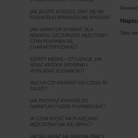
Dowiedz 
JAK ZŁOŻYĆ KOSZULĘ, ŻEBY SIĘ NIE
POGNIOTŁA? SPRAWDZONE SPOSOBY
Napis
JAKI GARNITUR WYBRAĆ DLA
Tylko za
NISKIEGO, SZCZUPŁEGO MĘŻCZYZNY?
CZYM POWINIEN SIĘ
CHARAKTERYZOWAĆ?
SZORTY MĘSKIE – STYLIZACJE. JAK
NOSIĆ KRÓTKIE SPODENKI I
WYGLĄDAĆ ELEGANCKO?
MUCHA CZY KRAWAT? OD CZEGO TO
ZALEŻY?
JAK PRZYPIĄĆ KWIATEK DO
GARNITURU? GDZIE POWINIEN BYĆ?
W CZYM WYJŚĆ NA PLAŻĘ JAKO
MĘŻCZYZNA? JAK SIĘ UBRAĆ?
JAK SIĘ UBRAĆ NA OBRONĘ PRACY