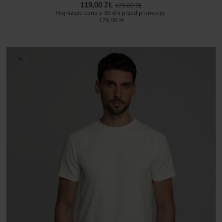
119,00 ZŁ
179,00 ZŁ
Najniższa cena z 30 dni przed promocją:
179,00 zł
%