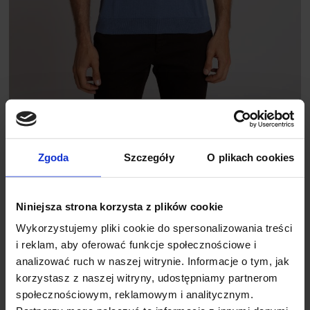
T SHIRT DORZANO NIEBIESKI
99,00 ZŁ
189,00 ZŁ
Najniższa cena z 30 dni przed promocją:
189,00 zł
Zgoda
Szczegóły
O plikach cookies
Niniejsza strona korzysta z plików cookie
%
Wykorzystujemy pliki cookie do spersonalizowania treści
i reklam, aby oferować funkcje społecznościowe i
analizować ruch w naszej witrynie. Informacje o tym, jak
korzystasz z naszej witryny, udostępniamy partnerom
społecznościowym, reklamowym i analitycznym.