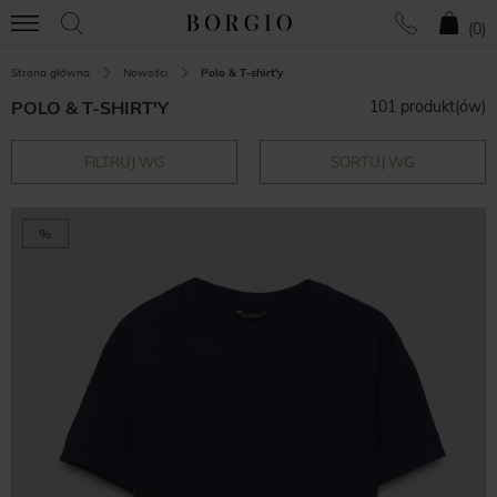
(
0
)
Strona główna
Nowości
Polo & T-shirt'y
POLO & T-SHIRT'Y
101 produkt(ów)
FILTRUJ WG
SORTUJ WG
%