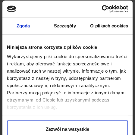
Zgoda
Szczegóły
O plikach cookies
Niniejsza strona korzysta z plików cookie
Wykorzystujemy pliki cookie do spersonalizowania treści
i reklam, aby oferować funkcje społecznościowe i
analizować ruch w naszej witrynie. Informacje o tym, jak
OPINIE O PRODUKCIE: PORTFEL
korzystasz z naszej witryny, udostępniamy partnerom
DAZIO CZARNY
społecznościowym, reklamowym i analitycznym.
Partnerzy mogą połączyć te informacje z innymi danymi
Weryfikacja pochodzenia opinii nie jest dokonywana.
otrzymanymi od Ciebie lub uzyskanymi podczas
korzystania z ich usług.
Ten produkt nie ma jeszcze opinii, dodaj opinię, bądź
pierwszy!
Zezwól na wszystkie