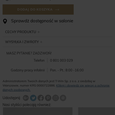
DODAJ DO KOSZYKA
Sprawdż dostępność w salonie
CECHY PRODUKTU
WYSYŁKA I ZWROTY
MASZ PYTANIE? ZADZWOŃ!
Telefon
0 801 003 029
Godziny pracy infolinii
Pon. - Pt.: 8:00 -16:00
Administratorem Twoich danych jest T-Win Sp. z o.o. z siedzibą w
Warszawie, numer KRS 0000722886.
Kliknij i dowiedz się więcej o ochronie
danych osobowych.
Udostępnij na Twitterze
Wyślij znajomemu
Udostępnij
Share Facebook
Udostępnij na Google+
Udostępnij na Google+
Udostępnij na Google+
Nasi styliści polecają również: