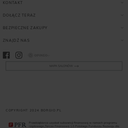
KONTAKT
DOŁĄCZ TERAZ
BEZPIECZNE ZAKUPY
ZNAJDŹ NAS
Opineo
MAPA SALONÓW
COPYRIGHT 2024 BORGIO.PL
Przedsiębiorca uzyskał subwencji finansową w ramach programu
rządowego„Tarcza Finansowa 1.0 Polskiego Funduszu Rozwoju dla