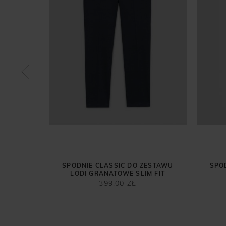
U LODI
ZŁ
 przed
ł
SPODNIE CLASSIC DO ZESTAWU
SPO
LODI GRANATOWE SLIM FIT
399,00 ZŁ