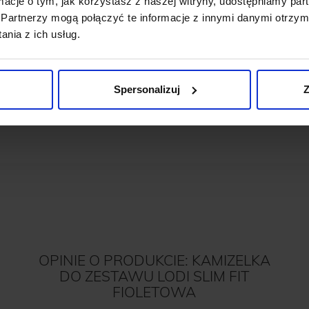
ormacje o tym, jak korzystasz z naszej witryny, udostępniamy p
Partnerzy mogą połączyć te informacje z innymi danymi otrzym
nia z ich usług.
ETER GŁADKI GROTTE MT
KOSZULA FLERO 00620 D
BRĄZOWY (BR2)
RĘKAW BRĄZ CLASSIC F
269,00 ZŁ
399,00 ZŁ
Spersonalizuj
Z
OPINIE O PRODUKCIE: KAMIZELKA
DO ZESTAWU LODI SLIM FIT
FIOLETOWA