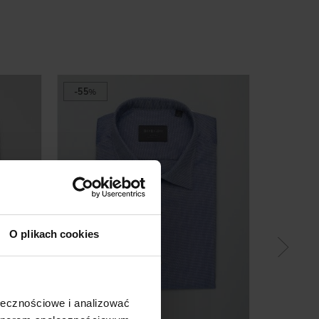
-55
%
-80
%
O plikach cookies
ołecznościowe i analizować
SPODNI