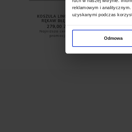
ruch w naszej witrynie. Inf
reklamowym i analitycznym. 
uzyskanymi podczas korzysta
KOSZULA LINOSA 00671 DŁUGI
SW
RĘKAW BŁĘKITNA SLIM FIT
279,00 ZŁ
399,00 ZŁ
Najniższa cena z 30 dni przed
promocją:
399,00 zł
Odmowa