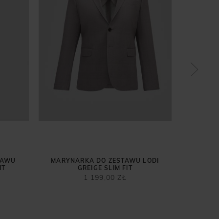
MARYN
F
TAWU
MARYNARKA DO ZESTAWU LODI
IT
GREIGE SLIM FIT
1 199,00 ZŁ