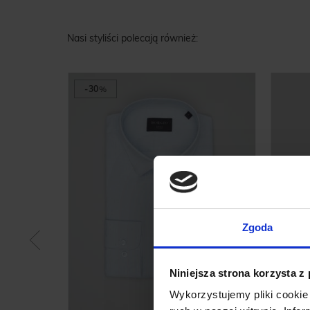
Nasi styliści polecają również:
-30
%
Zgoda
Niniejsza strona korzysta z
Wykorzystujemy pliki cookie 
RĄZOWY