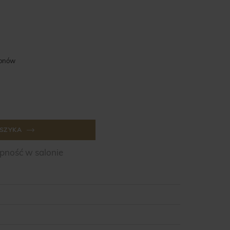
lonów
SZYKA
ność w salonie