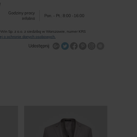
!
Godziny pracy
Pon. - Pt.: 8:00 -16:00
infolinii
-Win Sp. z o.o. z siedzibą w Warszawie, numer KRS
ęcej o ochronie danych osobowych.
Udostępnij na Twitterze
Wyślij znajome
Udostępnij
Share Facebook
Udostępnij na Google+
Udostępnij na Google+
Udostępnij na Google+