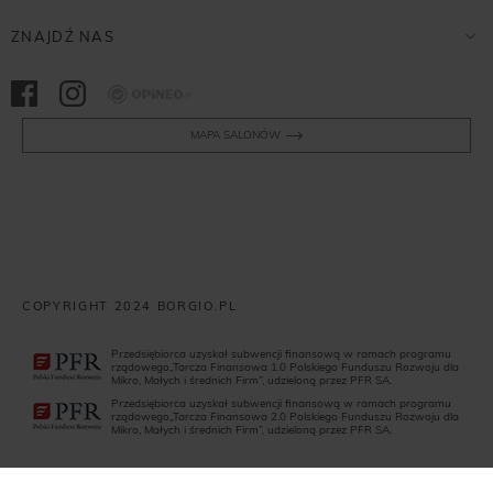
ZNAJDŹ NAS
Opineo
MAPA SALONÓW
COPYRIGHT 2024 BORGIO.PL
Przedsiębiorca uzyskał subwencji finansową w ramach programu
rządowego„Tarcza Finansowa 1.0 Polskiego Funduszu Rozwoju dla
Mikro, Małych i średnich Firm”, udzieloną przez PFR SA.
Przedsiębiorca uzyskał subwencji finansową w ramach programu
rządowego„Tarcza Finansowa 2.0 Polskiego Funduszu Rozwoju dla
Mikro, Małych i średnich Firm”, udzieloną przez PFR SA.