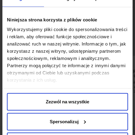
Niniejsza strona korzysta z plików cookie
Wykorzystujemy pliki cookie do spersonalizowania treści
i reklam, aby oferować funkcje społecznościowe i
analizować ruch w naszej witrynie. Informacje o tym, jak
korzystasz z naszej witryny, udostępniamy partnerom
społecznościowym, reklamowym i analitycznym.
Partnerzy mogą połączyć te informacje z innymi danymi
T SHIRT BARAGIANO SZARY
SPODNIE SE
otrzymanymi od Ciebie lub uzyskanymi podczas
GRANATOWY C
99,00 ZŁ
199,00 ZŁ
korzystania z ich usług.
99,00 ZŁ
Najniższa cena z 30 dni przed
promocją:
199,00 zł
Najniższa cena 
promocją:
Zezwól na wszystkie
Spersonalizuj