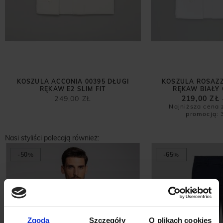
KOSZULA ACCONIA 00395 DŁUGI
KOSZULA ROSAZZ
RĘKAW E2 SLIM FIT
RĘKAW BIAŁY 
249,00 ZŁ
219,00 ZŁ
Najniższa cena 
promocją:
Nasi styliści polecają również:
-50
%
-65
%
Zgoda
Szczegóły
O plikach cookies