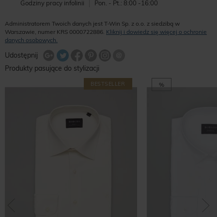
Godziny pracy infolinii
Pon. - Pt.: 8:00 -16:00
Administratorem Twoich danych jest T-Win Sp. z o.o. z siedzibą w
Warszawie, numer KRS 0000722886.
Kliknij i dowiedz się więcej o ochronie
danych osobowych.
Udostępnij na Twitterze
Wyślij znajomemu
Udostępnij
Share Facebook
Udostępnij na Google+
Udostępnij na Google+
Udostępnij na Google+
Produkty pasujące do stylizacji
BESTSELLER
%