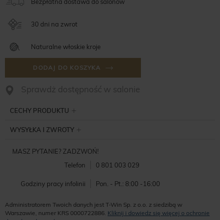
Bezpłatna dostawa do salonów
30 dni na zwrot
Naturalne włoskie kroje
DODAJ DO KOSZYKA
Sprawdż dostępność w salonie
CECHY PRODUKTU
WYSYŁKA I ZWROTY
MASZ PYTANIE? ZADZWOŃ!
Telefon
0 801 003 029
Godziny pracy infolinii
Pon. - Pt.: 8:00 -16:00
Administratorem Twoich danych jest T-Win Sp. z o.o. z siedzibą w
Warszawie, numer KRS 0000722886.
Kliknij i dowiedz się więcej o ochronie