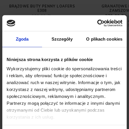
BRĄZOWE BUTY PENNY LOAFERS
GRANATOWE
E308
ZAMSZOW
699,00 ZŁ
279,00 ZŁ
Najniższa cena 
promocją:
Zgoda
Szczegóły
O plikach cookies
Niniejsza strona korzysta z plików cookie
Wykorzystujemy pliki cookie do spersonalizowania treści
i reklam, aby oferować funkcje społecznościowe i
analizować ruch w naszej witrynie. Informacje o tym, jak
korzystasz z naszej witryny, udostępniamy partnerom
społecznościowym, reklamowym i analitycznym.
OPINIE O PRODUKCIE: CZARNE BUTY
Partnerzy mogą połączyć te informacje z innymi danymi
LAKIERKI SKÓRZANE D006
otrzymanymi od Ciebie lub uzyskanymi podczas
korzystania z ich usług.
Weryfikacja pochodzenia opinii nie jest dokonywana.