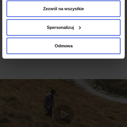
Zezwól na wszystkie
Ten produkt nie ma jeszcze opinii, dodaj opinię, bądź
pierwszy!
Spersonalizuj
DODAJ OPINIĘ
Odmowa