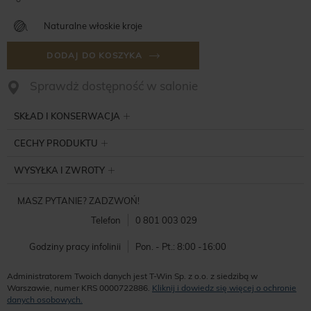
Naturalne włoskie kroje
DODAJ DO KOSZYKA
Sprawdż dostępność w salonie
SKŁAD I KONSERWACJA
CECHY PRODUKTU
WYSYŁKA I ZWROTY
MASZ PYTANIE? ZADZWOŃ!
Telefon
0 801 003 029
Godziny pracy infolinii
Pon. - Pt.: 8:00 -16:00
Administratorem Twoich danych jest T-Win Sp. z o.o. z siedzibą w
Warszawie, numer KRS 0000722886.
Kliknij i dowiedz się więcej o ochronie
danych osobowych.