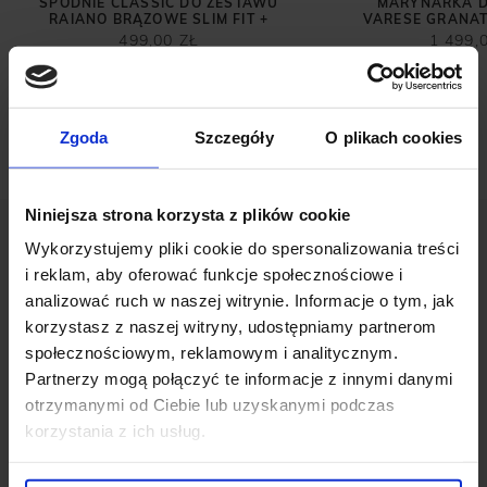
SPODNIE CLASSIC DO ZESTAWU
MARYNARKA D
RAIANO BRĄZOWE SLIM FIT +
VARESE GRANAT
499,00 ZŁ
1 499,
Zgoda
Szczegóły
O plikach cookies
Niniejsza strona korzysta z plików cookie
Wykorzystujemy pliki cookie do spersonalizowania treści
i reklam, aby oferować funkcje społecznościowe i
analizować ruch w naszej witrynie. Informacje o tym, jak
korzystasz z naszej witryny, udostępniamy partnerom
OPINIE O PRODUKCIE: SWETER
społecznościowym, reklamowym i analitycznym.
ROZPINANY CASAZZA CZARNY
Partnerzy mogą połączyć te informacje z innymi danymi
otrzymanymi od Ciebie lub uzyskanymi podczas
korzystania z ich usług.
Weryfikacja pochodzenia opinii nie jest dokonywana.