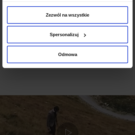
Weryfikacja pochodzenia opinii nie jest dokonywana.
Zezwól na wszystkie
Ten produkt nie ma jeszcze opinii, dodaj opinię, bądź
pierwszy!
Spersonalizuj
DODAJ OPINIĘ
Odmowa