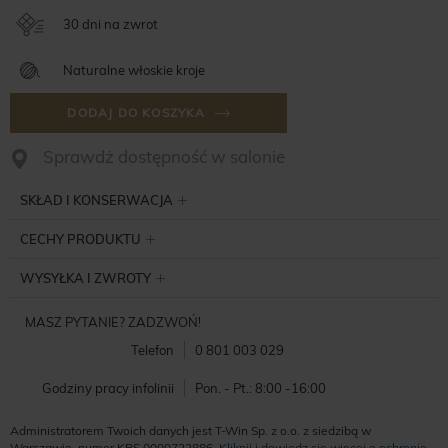
30 dni na zwrot
Naturalne włoskie kroje
DODAJ DO KOSZYKA
Sprawdż dostępność w salonie
SKŁAD I KONSERWACJA
CECHY PRODUKTU
WYSYŁKA I ZWROTY
MASZ PYTANIE? ZADZWOŃ!
Telefon
0 801 003 029
Godziny pracy infolinii
Pon. - Pt.: 8:00 -16:00
Administratorem Twoich danych jest T-Win Sp. z o.o. z siedzibą w
Warszawie, numer KRS 0000722886.
Kliknij i dowiedz się więcej o ochronie