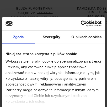
BLUZA FUMONE KHAKI
KAMIZELKA DO Z
SLIM FIT G
299,00 ZŁ
499,00 ZŁ
499,00 ZŁ
Najniższa cena z 30 dni przed
promocją:
499,00 zł
Najniższa cena 
promocją:
Zgoda
Szczegóły
O plikach cookies
Niniejsza strona korzysta z plików cookie
Wykorzystujemy pliki cookie do spersonalizowania treści
i reklam, aby oferować funkcje społecznościowe i
analizować ruch w naszej witrynie. Informacje o tym, jak
korzystasz z naszej witryny, udostępniamy partnerom
społecznościowym, reklamowym i analitycznym.
OPINIE O PRODUKCIE:
PODKOSZULKA BADESIA VN SZARY
Partnerzy mogą połączyć te informacje z innymi danymi
SLIM FIT
otrzymanymi od Ciebie lub uzyskanymi podczas
korzystania z ich usług.