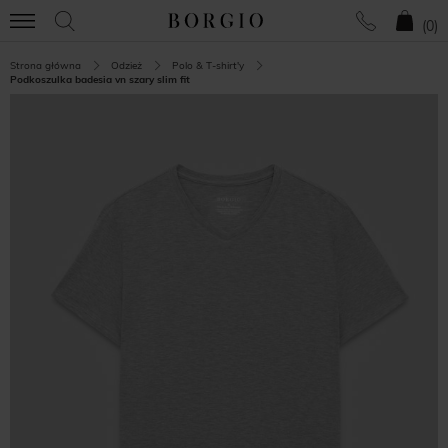
(
0
)
Strona główna
Odzież
Polo & T-shirt'y
Podkoszulka badesia vn szary slim fit