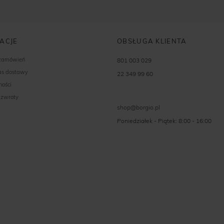
ACJE
OBSŁUGA KLIENTA
 zamówień
801 003 029
zas dostawy
22 349 99 60
ności
 zwroty
shop@borgio.pl
Poniedziałek - Piątek: 8:00 - 16:00