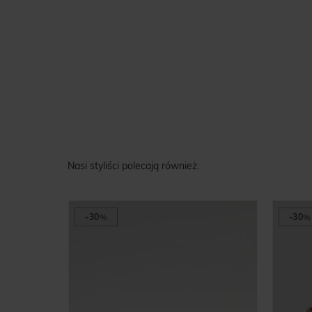
Nasi styliści polecają również:
-30
%
-30
%