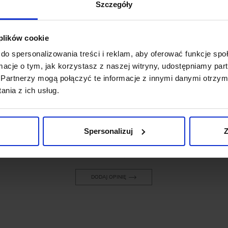
Szczegóły
 plików cookie
do spersonalizowania treści i reklam, aby oferować funkcje sp
OPINIE O PRODUKCIE: BRĄZOWE
ormacje o tym, jak korzystasz z naszej witryny, udostępniamy p
BUTY PENNY LOAFERS SKÓRZANE
D308
Partnerzy mogą połączyć te informacje z innymi danymi otrzym
nia z ich usług.
Weryfikacja pochodzenia opinii nie jest dokonywana.
Spersonalizuj
Z
Ten produkt nie ma jeszcze opinii, dodaj opinię, bądź
pierwszy!
DODAJ OPINIĘ