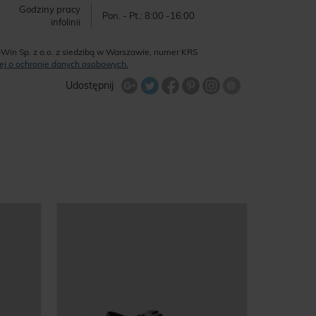
Godziny pracy
Pon. - Pt.: 8:00 -16:00
infolinii
-Win Sp. z o.o. z siedzibą w Warszawie, numer KRS
ęcej o ochronie danych osobowych.
Udostępnij na Twitterze
Wyślij znajome
Udostępnij
Share Facebook
Udostępnij na Google+
Udostępnij na Google+
Udostępnij na Google+
-50
%