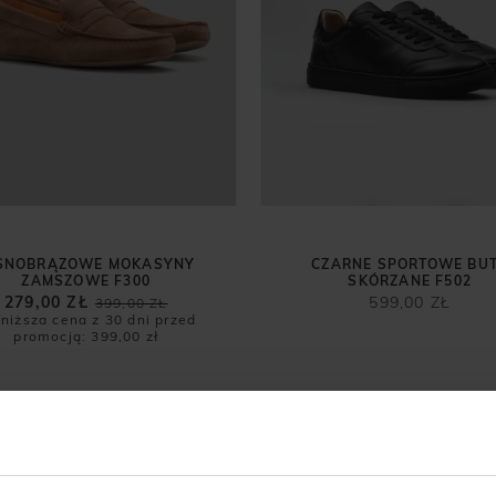
SNOBRĄZOWE MOKASYNY
CZARNE SPORTOWE BU
ZAMSZOWE F300
SKÓRZANE F502
279,00 ZŁ
599,00 ZŁ
399,00 ZŁ
niższa cena z 30 dni przed
promocją:
399,00 zł