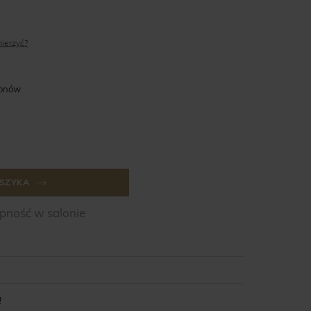
mierzyć?
lonów
SZYKA
ność w salonie
!