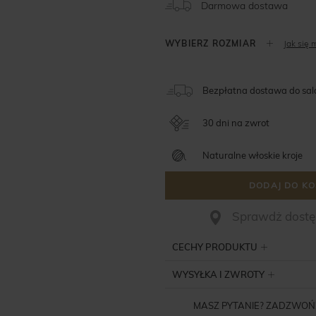
Darmowa dostawa
Jak się 
Bezpłatna dostawa do sa
30 dni na zwrot
Naturalne włoskie kroje
DODAJ DO KO
Sprawdż dostęp
CECHY PRODUKTU
WYSYŁKA I ZWROTY
MASZ PYTANIE? ZADZWOŃ