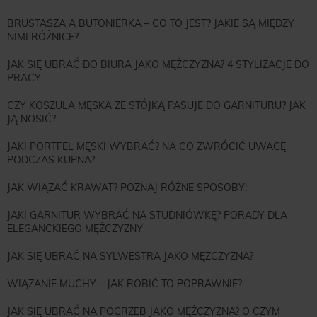
BRUSTASZA A BUTONIERKA – CO TO JEST? JAKIE SĄ MIĘDZY
NIMI RÓŻNICE?
JAK SIĘ UBRAĆ DO BIURA JAKO MĘŻCZYZNA? 4 STYLIZACJE DO
PRACY
CZY KOSZULA MĘSKA ZE STÓJKĄ PASUJE DO GARNITURU? JAK
JĄ NOSIĆ?
JAKI PORTFEL MĘSKI WYBRAĆ? NA CO ZWRÓCIĆ UWAGĘ
PODCZAS KUPNA?
JAK WIĄZAĆ KRAWAT? POZNAJ RÓŻNE SPOSOBY!
JAKI GARNITUR WYBRAĆ NA STUDNIÓWKĘ? PORADY DLA
ELEGANCKIEGO MĘŻCZYZNY
JAK SIĘ UBRAĆ NA SYLWESTRA JAKO MĘŻCZYZNA?
WIĄZANIE MUCHY – JAK ROBIĆ TO POPRAWNIE?
JAK SIĘ UBRAĆ NA POGRZEB JAKO MĘŻCZYZNA? O CZYM