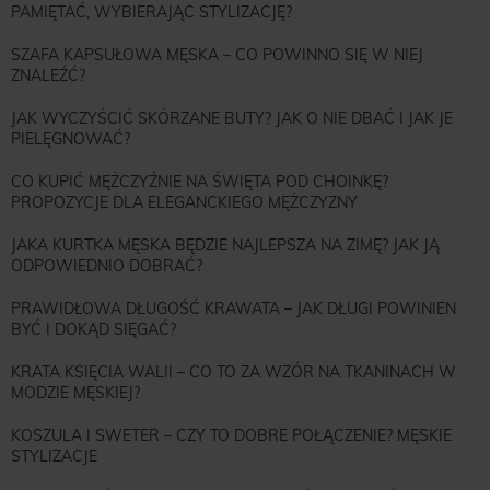
PAMIĘTAĆ, WYBIERAJĄC STYLIZACJĘ?
SZAFA KAPSUŁOWA MĘSKA – CO POWINNO SIĘ W NIEJ
ZNALEŹĆ?
JAK WYCZYŚCIĆ SKÓRZANE BUTY? JAK O NIE DBAĆ I JAK JE
PIELĘGNOWAĆ?
CO KUPIĆ MĘŻCZYŹNIE NA ŚWIĘTA POD CHOINKĘ?
PROPOZYCJE DLA ELEGANCKIEGO MĘŻCZYZNY
JAKA KURTKA MĘSKA BĘDZIE NAJLEPSZA NA ZIMĘ? JAK JĄ
ODPOWIEDNIO DOBRAĆ?
PRAWIDŁOWA DŁUGOŚĆ KRAWATA – JAK DŁUGI POWINIEN
BYĆ I DOKĄD SIĘGAĆ?
KRATA KSIĘCIA WALII – CO TO ZA WZÓR NA TKANINACH W
MODZIE MĘSKIEJ?
KOSZULA I SWETER – CZY TO DOBRE POŁĄCZENIE? MĘSKIE
STYLIZACJE