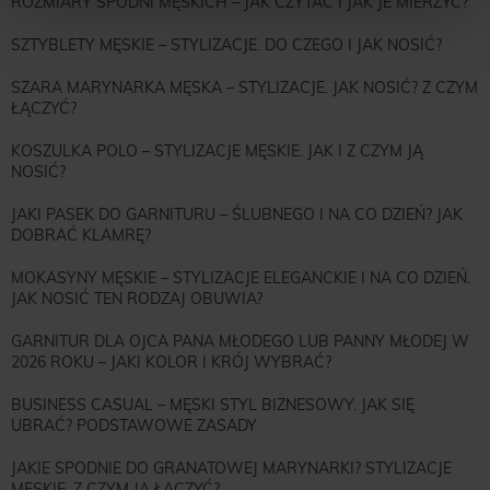
ROZMIARY SPODNI MĘSKICH – JAK CZYTAĆ I JAK JE MIERZYĆ?
SZTYBLETY MĘSKIE – STYLIZACJE. DO CZEGO I JAK NOSIĆ?
SZARA MARYNARKA MĘSKA – STYLIZACJE. JAK NOSIĆ? Z CZYM
ŁĄCZYĆ?
KOSZULKA POLO – STYLIZACJE MĘSKIE. JAK I Z CZYM JĄ
NOSIĆ?
JAKI PASEK DO GARNITURU – ŚLUBNEGO I NA CO DZIEŃ? JAK
DOBRAĆ KLAMRĘ?
MOKASYNY MĘSKIE – STYLIZACJE ELEGANCKIE I NA CO DZIEŃ.
JAK NOSIĆ TEN RODZAJ OBUWIA?
GARNITUR DLA OJCA PANA MŁODEGO LUB PANNY MŁODEJ W
2026 ROKU – JAKI KOLOR I KRÓJ WYBRAĆ?
BUSINESS CASUAL – MĘSKI STYL BIZNESOWY. JAK SIĘ
UBRAĆ? PODSTAWOWE ZASADY
JAKIE SPODNIE DO GRANATOWEJ MARYNARKI? STYLIZACJE
MĘSKIE. Z CZYM JĄ ŁĄCZYĆ?