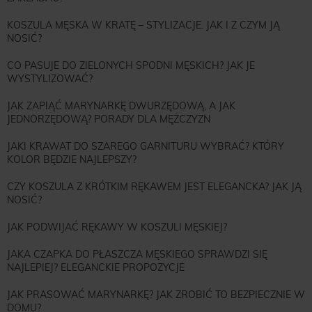
KOSZULA MĘSKA W KRATĘ – STYLIZACJE. JAK I Z CZYM JĄ
NOSIĆ?
CO PASUJE DO ZIELONYCH SPODNI MĘSKICH? JAK JE
WYSTYLIZOWAĆ?
JAK ZAPIĄĆ MARYNARKĘ DWURZĘDOWĄ, A JAK
JEDNORZĘDOWĄ? PORADY DLA MĘŻCZYZN
JAKI KRAWAT DO SZAREGO GARNITURU WYBRAĆ? KTÓRY
KOLOR BĘDZIE NAJLEPSZY?
CZY KOSZULA Z KRÓTKIM RĘKAWEM JEST ELEGANCKA? JAK JĄ
NOSIĆ?
JAK PODWIJAĆ RĘKAWY W KOSZULI MĘSKIEJ?
JAKA CZAPKA DO PŁASZCZA MĘSKIEGO SPRAWDZI SIĘ
NAJLEPIEJ? ELEGANCKIE PROPOZYCJE
JAK PRASOWAĆ MARYNARKĘ? JAK ZROBIĆ TO BEZPIECZNIE W
DOMU?