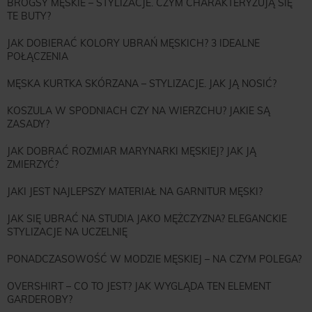
BROGSY MĘSKIE – STYLIZACJE. CZYM CHARAKTERYZUJĄ SIĘ
TE BUTY?
JAK DOBIERAĆ KOLORY UBRAŃ MĘSKICH? 3 IDEALNE
POŁĄCZENIA
MĘSKA KURTKA SKÓRZANA – STYLIZACJE. JAK JĄ NOSIĆ?
KOSZULA W SPODNIACH CZY NA WIERZCHU? JAKIE SĄ
ZASADY?
JAK DOBRAĆ ROZMIAR MARYNARKI MĘSKIEJ? JAK JĄ
ZMIERZYĆ?
JAKI JEST NAJLEPSZY MATERIAŁ NA GARNITUR MĘSKI?
JAK SIĘ UBRAĆ NA STUDIA JAKO MĘŻCZYZNA? ELEGANCKIE
STYLIZACJE NA UCZELNIĘ
PONADCZASOWOŚĆ W MODZIE MĘSKIEJ – NA CZYM POLEGA?
OVERSHIRT – CO TO JEST? JAK WYGLĄDA TEN ELEMENT
GARDEROBY?