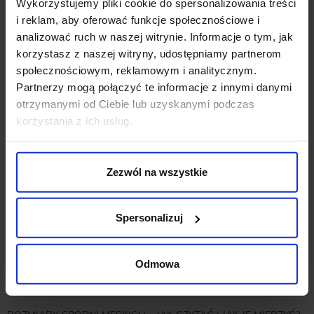
Wykorzystujemy pliki cookie do spersonalizowania treści
MĘSKIE STYLIZACJE NA IMPREZĘ – JAK SIĘ UBRAĆ NA
i reklam, aby oferować funkcje społecznościowe i
PRZYJĘCIE LUB DO KLUBU?
analizować ruch w naszej witrynie. Informacje o tym, jak
korzystasz z naszej witryny, udostępniamy partnerom
JAKA KOSZULA DO GRANATOWEGO GARNITURU? JAKI KOLOR
społecznościowym, reklamowym i analitycznym.
PASUJE?
Partnerzy mogą połączyć te informacje z innymi danymi
MĘSKIE STYLIZACJE NA LATO – JAK STWORZYĆ LETNI
otrzymanymi od Ciebie lub uzyskanymi podczas
ELEGANCKI STRÓJ?
korzystania z ich usług.
BIAŁA KOSZULA MĘSKA – STYLIZACJE. JAK JĄ NOSIĆ?
PASEK MĘSKI – JAK NOSIĆ I JAK ZAKŁADAĆ DO SPODNI?
Zezwól na wszystkie
JAKA MARYNARKA DO JEANSÓW BĘDZIE NAJLEPSZA? CZY DO
SIEBIE PASUJĄ?
Spersonalizuj
JAKIE SKARPETKI PASUJĄ DO BRĄZOWYCH BUTÓW? JAKIE
SPODNIE? STYLIZACJE MĘSKIE
Odmowa
BEŻOWE SPODNIE MĘSKIE – STYLIZACJE. JAKA KOSZULA, BUTY
I SPODNIE DO NICH PASUJĄ?