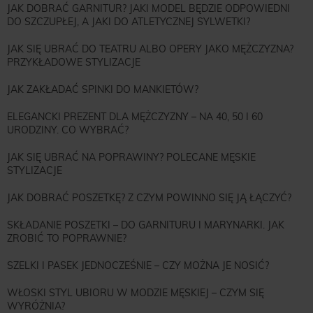
JAK DOBRAĆ GARNITUR? JAKI MODEL BĘDZIE ODPOWIEDNI
DO SZCZUPŁEJ, A JAKI DO ATLETYCZNEJ SYLWETKI?
JAK SIĘ UBRAĆ DO TEATRU ALBO OPERY JAKO MĘŻCZYZNA?
PRZYKŁADOWE STYLIZACJE
JAK ZAKŁADAĆ SPINKI DO MANKIETÓW?
ELEGANCKI PREZENT DLA MĘŻCZYZNY – NA 40, 50 I 60
URODZINY. CO WYBRAĆ?
JAK SIĘ UBRAĆ NA POPRAWINY? POLECANE MĘSKIE
STYLIZACJE
JAK DOBRAĆ POSZETKĘ? Z CZYM POWINNO SIĘ JĄ ŁĄCZYĆ?
SKŁADANIE POSZETKI – DO GARNITURU I MARYNARKI. JAK
ZROBIĆ TO POPRAWNIE?
SZELKI I PASEK JEDNOCZEŚNIE – CZY MOŻNA JE NOSIĆ?
WŁOSKI STYL UBIORU W MODZIE MĘSKIEJ – CZYM SIĘ
WYRÓŻNIA?