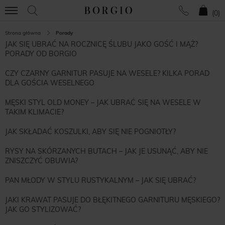
(
0
)
Strona główna
Porady
JAK SIĘ UBRAĆ NA ROCZNICĘ ŚLUBU JAKO GOŚĆ I MĄŻ?
PORADY OD BORGIO
CZY CZARNY GARNITUR PASUJE NA WESELE? KILKA PORAD
DLA GOŚCIA WESELNEGO
MĘSKI STYL OLD MONEY – JAK UBRAĆ SIĘ NA WESELE W
TAKIM KLIMACIE?
JAK SKŁADAĆ KOSZULKI, ABY SIĘ NIE POGNIOTŁY?
RYSY NA SKÓRZANYCH BUTACH – JAK JE USUNĄĆ, ABY NIE
ZNISZCZYĆ OBUWIA?
PAN MŁODY W STYLU RUSTYKALNYM – JAK SIĘ UBRAĆ?
JAKI KRAWAT PASUJE DO BŁĘKITNEGO GARNITURU MĘSKIEGO?
JAK GO STYLIZOWAĆ?