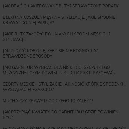
JAK DBAĆ O LAKIEROWANE BUTY? SPRAWDZONE PORADY
BŁĘKITNA KOSZULA MĘSKA – STYLIZACJE. JAKIE SPODNIE I
KRAWAT DO NIEJ PASUJĄ?
JAKIE BUTY ZAŁOŻYĆ DO LNIANYCH SPODNI MĘSKICH?
STYLIZACJE
JAK ZŁOŻYĆ KOSZULĘ, ŻEBY SIĘ NIE POGNIOTŁA?
SPRAWDZONE SPOSOBY
JAKI GARNITUR WYBRAĆ DLA NISKIEGO, SZCZUPŁEGO
MĘŻCZYZNY? CZYM POWINIEN SIĘ CHARAKTERYZOWAĆ?
SZORTY MĘSKIE – STYLIZACJE. JAK NOSIĆ KRÓTKIE SPODENKI I
WYGLĄDAĆ ELEGANCKO?
MUCHA CZY KRAWAT? OD CZEGO TO ZALEŻY?
JAK PRZYPIĄĆ KWIATEK DO GARNITURU? GDZIE POWINIEN
BYĆ?
W CZYM WYJŚĆ NA PLAŻĘ JAKO MĘŻCZYZNA? JAK SIĘ UBRAĆ?