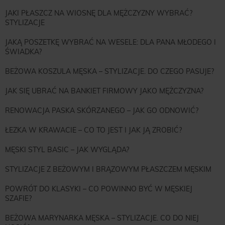
JAKI PŁASZCZ NA WIOSNĘ DLA MĘŻCZYZNY WYBRAĆ?
STYLIZACJE
JAKĄ POSZETKĘ WYBRAĆ NA WESELE: DLA PANA MŁODEGO I
ŚWIADKA?
BEŻOWA KOSZULA MĘSKA – STYLIZACJE. DO CZEGO PASUJE?
JAK SIĘ UBRAĆ NA BANKIET FIRMOWY JAKO MĘŻCZYZNA?
RENOWACJA PASKA SKÓRZANEGO – JAK GO ODNOWIĆ?
ŁEZKA W KRAWACIE – CO TO JEST I JAK JĄ ZROBIĆ?
MĘSKI STYL BASIC – JAK WYGLĄDA?
STYLIZACJE Z BEŻOWYM I BRĄZOWYM PŁASZCZEM MĘSKIM
POWRÓT DO KLASYKI – CO POWINNO BYĆ W MĘSKIEJ
SZAFIE?
BEŻOWA MARYNARKA MĘSKA – STYLIZACJE. CO DO NIEJ