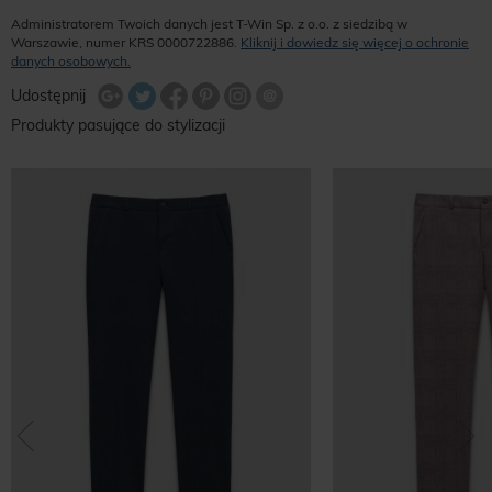
Administratorem Twoich danych jest T-Win Sp. z o.o. z siedzibą w
Warszawie, numer KRS 0000722886.
Kliknij i dowiedz się więcej o ochronie
danych osobowych.
Udostępnij na Twitterze
Wyślij znajomemu
Udostępnij
Share Facebook
Udostępnij na Google+
Udostępnij na Google+
Udostępnij na Google+
Produkty pasujące do stylizacji