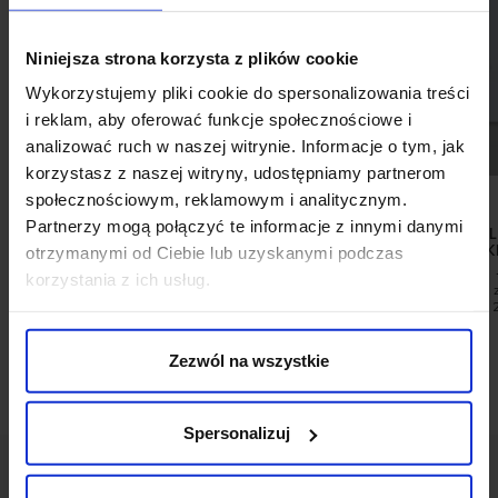
Niniejsza strona korzysta z plików cookie
Wykorzystujemy pliki cookie do spersonalizowania treści
i reklam, aby oferować funkcje społecznościowe i
analizować ruch w naszej witrynie. Informacje o tym, jak
korzystasz z naszej witryny, udostępniamy partnerom
społecznościowym, reklamowym i analitycznym.
Partnerzy mogą połączyć te informacje z innymi danymi
KOSZULA MORTARA 00645 DŁUGI
KOSZULA LAVELL
RĘKAW BRĄZOWA (GI) SLIM FIT
RĘKAW BŁĘKI
otrzymanymi od Ciebie lub uzyskanymi podczas
189,00 ZŁ
199,00 ZŁ
299,00 ZŁ
korzystania z ich usług.
Najniższa cena z 30 dni przed
Najniższa cena 
promocją:
299,00 zł
promocją:
Zezwól na wszystkie
Spersonalizuj