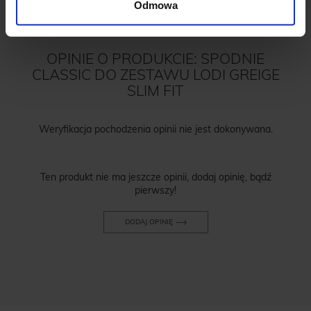
Odmowa
OPINIE O PRODUKCIE: SPODNIE
CLASSIC DO ZESTAWU LODI GREIGE
SLIM FIT
Weryfikacja pochodzenia opinii nie jest dokonywana.
Ten produkt nie ma jeszcze opinii, dodaj opinię, bądź
pierwszy!
DODAJ OPINIĘ