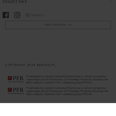
ZNAJDŹ NAS
Opineo
MAPA SALONÓW
COPYRIGHT 2024 BORGIO.PL
Przedsiębiorca uzyskał subwencji finansową w ramach programu
rządowego„Tarcza Finansowa 1.0 Polskiego Funduszu Rozwoju dla
Mikro, Małych i średnich Firm”, udzieloną przez PFR SA.
Przedsiębiorca uzyskał subwencji finansową w ramach programu
rządowego„Tarcza Finansowa 2.0 Polskiego Funduszu Rozwoju dla
Mikro, Małych i średnich Firm”, udzieloną przez PFR SA.