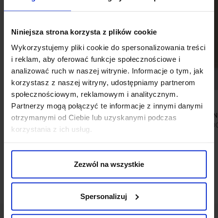
Niniejsza strona korzysta z plików cookie
Wykorzystujemy pliki cookie do spersonalizowania treści
i reklam, aby oferować funkcje społecznościowe i
analizować ruch w naszej witrynie. Informacje o tym, jak
korzystasz z naszej witryny, udostępniamy partnerom
społecznościowym, reklamowym i analitycznym.
Partnerzy mogą połączyć te informacje z innymi danymi
SPODNIE MĘSKIE CASUAL
T SHIRT MILAN
otrzymanymi od Ciebie lub uzyskanymi podczas
TAVOLETO BIAŁE SLIM FIT
249,0
korzystania z ich usług.
199,00 ZŁ
299,00 ZŁ
Najniższa cena z 30 dni przed
promocją:
299,00 zł
Zezwól na wszystkie
Spersonalizuj