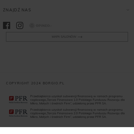
ZNAJDŹ NAS
Opineo
MAPA SALONÓW
COPYRIGHT 2024 BORGIO.PL
Przedsiębiorca uzyskał subwencji finansową w ramach programu
rządowego„Tarcza Finansowa 1.0 Polskiego Funduszu Rozwoju dla
Mikro, Małych i średnich Firm”, udzieloną przez PFR SA.
Przedsiębiorca uzyskał subwencji finansową w ramach programu
rządowego„Tarcza Finansowa 2.0 Polskiego Funduszu Rozwoju dla
Mikro, Małych i średnich Firm”, udzieloną przez PFR SA.