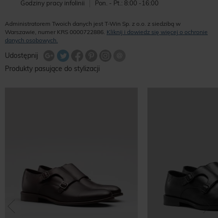
Godziny pracy infolinii
Pon. - Pt.: 8:00 -16:00
Administratorem Twoich danych jest T-Win Sp. z o.o. z siedzibą w
Warszawie, numer KRS 0000722886.
Kliknij i dowiedz się więcej o ochronie
danych osobowych.
Udostępnij na Twitterze
Wyślij znajomemu
Udostępnij
Share Facebook
Udostępnij na Google+
Udostępnij na Google+
Udostępnij na Google+
Produkty pasujące do stylizacji