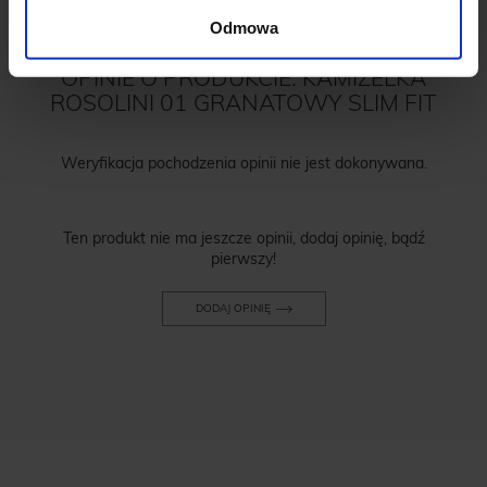
Odmowa
OPINIE O PRODUKCIE: KAMIZELKA
ROSOLINI 01 GRANATOWY SLIM FIT
Weryfikacja pochodzenia opinii nie jest dokonywana.
Ten produkt nie ma jeszcze opinii, dodaj opinię, bądź
pierwszy!
DODAJ OPINIĘ