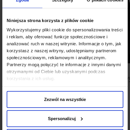
Niniejsza strona korzysta z plików cookie
Wykorzystujemy pliki cookie do spersonalizowania treści
i reklam, aby oferować funkcje społecznościowe i
analizować ruch w naszej witrynie. Informacje o tym, jak
korzystasz z naszej witryny, udostępniamy partnerom
społecznościowym, reklamowym i analitycznym.
Partnerzy mogą połączyć te informacje z innymi danymi
otrzymanymi od Ciebie lub uzyskanymi podczas
korzystania z ich usług.
SWETER TIRIOLO VN BEŻOWY
PŁASZCZ D
SORTINO 
229,00 ZŁ
1 199,00 ZŁ
Najniższa cena 
promocją:
1
Zezwól na wszystkie
Spersonalizuj