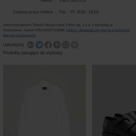
Telefon
0 801 003 029
Godziny pracy infolinii
Pon. - Pt.: 8:00 -16:00
Administratorem Twoich danych jest T-Win Sp. z o.o. z siedzibą w
Warszawie, numer KRS 0000722886.
Kliknij i dowiedz się więcej o ochronie
danych osobowych.
Udostępnij na Twitterze
Wyślij znajomemu
Udostępnij
Share Facebook
Udostępnij na Google+
Udostępnij na Google+
Udostępnij na Google+
Produkty pasujące do stylizacji