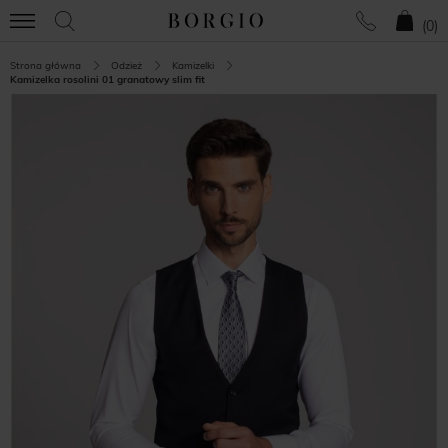
(
0
)
Strona główna
Odzież
Kamizelki
Kamizelka rosolini 01 granatowy slim fit