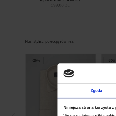
RĘKAW BIAŁY SLIM FIT
199,00 ZŁ
Nasi styliści polecają również:
-25
%
-30
%
Zgoda
Niniejsza strona korzysta z
Wykorzystujemy pliki cookie 