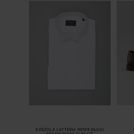
ZECCONE
T
ZŁ
 przed
ł
KOSZULA LATTERIA 00359 DŁUGI