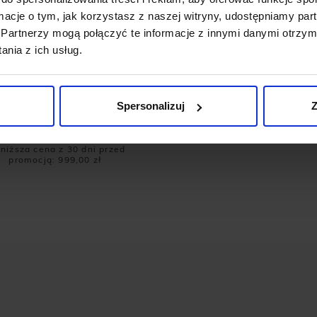
ormacje o tym, jak korzystasz z naszej witryny, udostępniamy p
Partnerzy mogą połączyć te informacje z innymi danymi otrzym
nia z ich usług.
Spersonalizuj
Z
YNARKA DO ZESTAWU LIDO
MARYNARKA DO ZESTA
02 BEŻOWA CLASSIC FIT
GOZZANO ZIELONA SLIM 
699,00 ZŁ
999,00 ZŁ
999,00 ZŁ
niższa cena z 30 dni przed
promocją:
999,00 zł