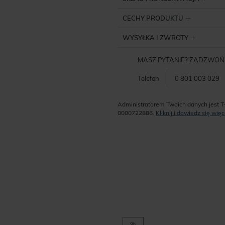
CECHY PRODUKTU
WYSYŁKA I ZWROTY
MASZ PYTANIE? ZADZWOŃ
Telefon
0 801 003 029
Administratorem Twoich danych jest T
0000722886.
Kliknij i dowiedz się wi
%