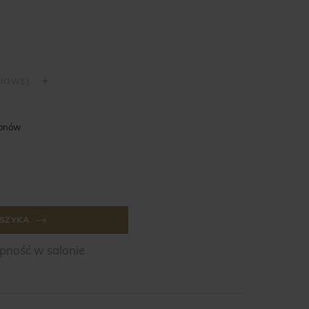
lonów
SZYKA
ność w salonie