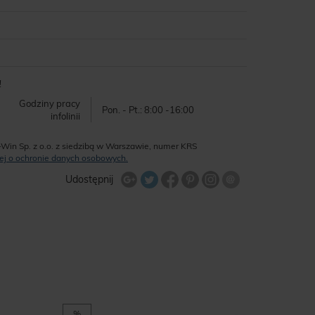
!
Godziny pracy
Pon. - Pt.: 8:00 -16:00
infolinii
-Win Sp. z o.o. z siedzibą w Warszawie, numer KRS
ęcej o ochronie danych osobowych.
Udostępnij na Twitterze
Wyślij znajome
Udostępnij
Share Facebook
Udostępnij na Google+
Udostępnij na Google+
Udostępnij na Google+
%