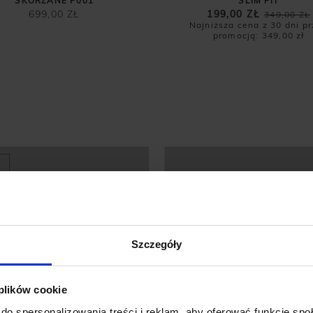
SKÓRZANE P001
SLIM FIT
699,00 ZŁ
199,00 ZŁ
349,00 ZŁ
Najniższa cena z 30 dni p
promocją:
349,00 zł
Szczegóły
 plików cookie
do spersonalizowania treści i reklam, aby oferować funkcje sp