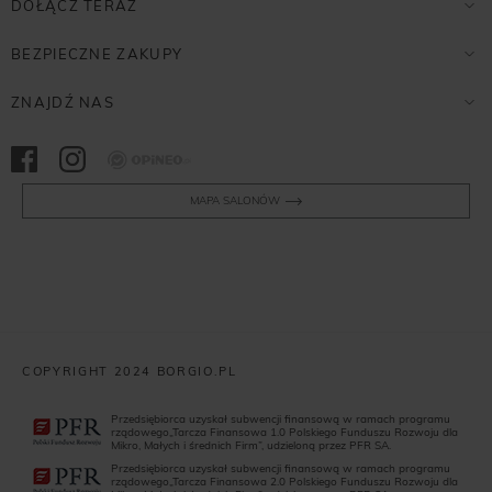
DOŁĄCZ TERAZ
BEZPIECZNE ZAKUPY
ZNAJDŹ NAS
Opineo
MAPA SALONÓW
COPYRIGHT 2024 BORGIO.PL
Przedsiębiorca uzyskał subwencji finansową w ramach programu
rządowego„Tarcza Finansowa 1.0 Polskiego Funduszu Rozwoju dla
Mikro, Małych i średnich Firm”, udzieloną przez PFR SA.
Przedsiębiorca uzyskał subwencji finansową w ramach programu
rządowego„Tarcza Finansowa 2.0 Polskiego Funduszu Rozwoju dla