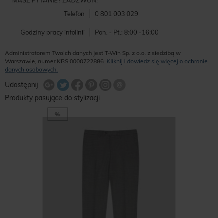
MASZ PYTANIE? ZADZWOŃ!
Telefon
0 801 003 029
Godziny pracy infolinii
Pon. - Pt.: 8:00 -16:00
Administratorem Twoich danych jest T-Win Sp. z o.o. z siedzibą w
Warszawie, numer KRS 0000722886.
Kliknij i dowiedz się więcej o ochronie
danych osobowych.
Udostępnij na Twitterze
Wyślij znajomemu
Udostępnij
Share Facebook
Udostępnij na Google+
Udostępnij na Google+
Udostępnij na Google+
Produkty pasujące do stylizacji
%
%