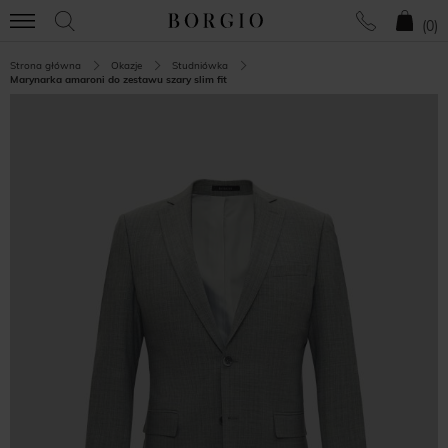
(
0
)
Strona główna
Okazje
Studniówka
Marynarka amaroni do zestawu szary slim fit