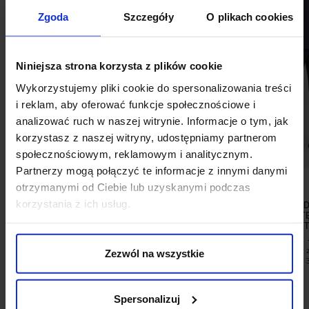
Zgoda
Szczegóły
O plikach cookies
Niniejsza strona korzysta z plików cookie
Wykorzystujemy pliki cookie do spersonalizowania treści
i reklam, aby oferować funkcje społecznościowe i
analizować ruch w naszej witrynie. Informacje o tym, jak
korzystasz z naszej witryny, udostępniamy partnerom
społecznościowym, reklamowym i analitycznym.
Partnerzy mogą połączyć te informacje z innymi danymi
otrzymanymi od Ciebie lub uzyskanymi podczas
korzystania z ich usług.
PŁASZCZ DWURZĘDOWY
MARYNARKA D
SORTINO BRĄZOWY (BR2)
AFFORI W KRATĘ
FI
1 599,00 ZŁ
299,00 ZŁ
Najniższa cena 
Zezwól na wszystkie
promocją:
Spersonalizuj