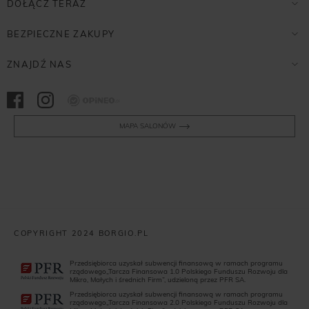
DOŁĄCZ TERAZ
BEZPIECZNE ZAKUPY
ZNAJDŹ NAS
Opineo
MAPA SALONÓW
COPYRIGHT 2024 BORGIO.PL
Przedsiębiorca uzyskał subwencji finansową w ramach programu
rządowego„Tarcza Finansowa 1.0 Polskiego Funduszu Rozwoju dla
Mikro, Małych i średnich Firm”, udzieloną przez PFR SA.
Przedsiębiorca uzyskał subwencji finansową w ramach programu
rządowego„Tarcza Finansowa 2.0 Polskiego Funduszu Rozwoju dla