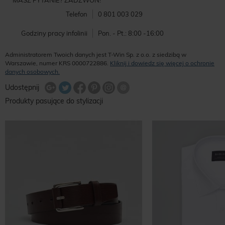
MASZ PYTANIE? ZADZWOŃ!
Telefon
0 801 003 029
Godziny pracy infolinii
Pon. - Pt.: 8:00 -16:00
Administratorem Twoich danych jest T-Win Sp. z o.o. z siedzibą w
Warszawie, numer KRS 0000722886.
Kliknij i dowiedz się więcej o ochronie
danych osobowych.
Udostępnij na Twitterze
Wyślij znajomemu
Udostępnij
Share Facebook
Udostępnij na Google+
Udostępnij na Google+
Udostępnij na Google+
Produkty pasujące do stylizacji