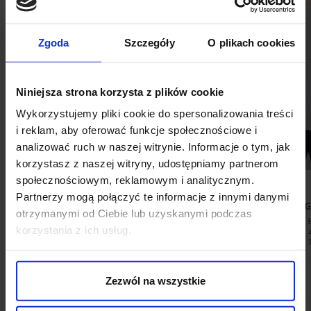
Zgoda
Szczegóły
O plikach cookies
Niniejsza strona korzysta z plików cookie
Wykorzystujemy pliki cookie do spersonalizowania treści
i reklam, aby oferować funkcje społecznościowe i
analizować ruch w naszej witrynie. Informacje o tym, jak
korzystasz z naszej witryny, udostępniamy partnerom
społecznościowym, reklamowym i analitycznym.
Partnerzy mogą połączyć te informacje z innymi danymi
SPODNIE CLASSIC DO ZESTAWU
T SHIRT BARA
otrzymanymi od Ciebie lub uzyskanymi podczas
MORGANO BEŻOWE SLIM FIT +
99,00 ZŁ
korzystania z ich usług.
799,00 ZŁ
Najniższa cena 
promocją:
Zezwól na wszystkie