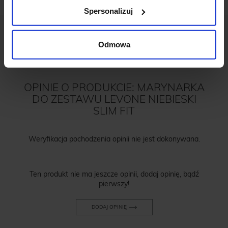
Spersonalizuj
Odmowa
OPINIE O PRODUKCIE: MARYNARKA
DO ZESTAWU LEVONE NIEBIESKI
SLIM FIT
Weryfikacja pochodzenia opinii nie jest dokonywana.
Ten produkt nie ma jeszcze opinii, dodaj opinię, bądź
pierwszy!
DODAJ OPINIĘ