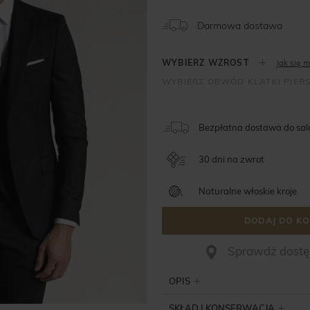
Darmowa dostawa
Jak się m
Bezpłatna dostawa do sa
30 dni na zwrot
Naturalne włoskie kroje
DODAJ DO KO
Sprawdż dostęp
OPIS
SKŁAD I KONSERWACJA