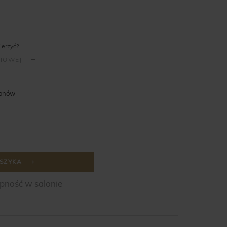
ierzyć?
lonów
SZYKA
ność w salonie