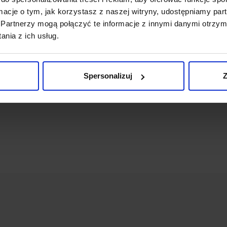
ormacje o tym, jak korzystasz z naszej witryny, udostępniamy p
Partnerzy mogą połączyć te informacje z innymi danymi otrzym
nia z ich usług.
Spersonalizuj
Z
RĘKAWICZKI MĘSKIE
SWETER MĘSKI GROTTO
ROSCIAVIZZA SZARY
PÓŁGOLF BEŻOWY
99,00 ZŁ
269,00 ZŁ