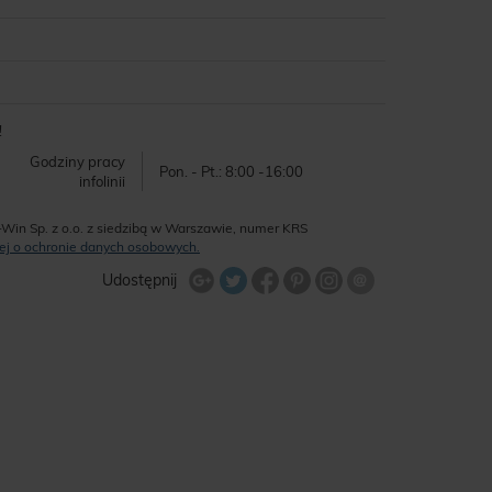
!
Godziny pracy
Pon. - Pt.: 8:00 -16:00
infolinii
-Win Sp. z o.o. z siedzibą w Warszawie, numer KRS
ęcej o ochronie danych osobowych.
Udostępnij na Twitterze
Wyślij znajome
Udostępnij
Share Facebook
Udostępnij na Google+
Udostępnij na Google+
Udostępnij na Google+