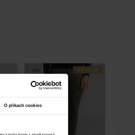
SLIM FIT
399,00 ZŁ
799,00 ZŁ
iższa cena z 30 dni przed
promocją:
799,00 zł
BESTSELLER
-50
%
-55
%
O plikach cookies
ołecznościowe i analizować