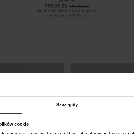
SLIM FIT
399,00 ZŁ
Ł
799,00 ZŁ
przed
Najniższa cena z 30 dni przed
Najn
promocją:
799,00 zł
Szczegóły
 plików cookie
do spersonalizowania treści i reklam, aby oferować funkcje sp