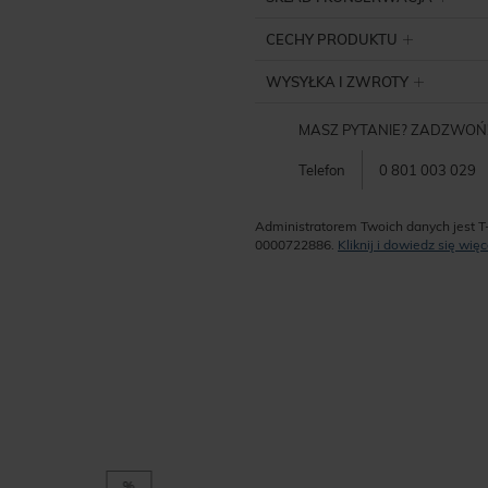
CECHY PRODUKTU
WYSYŁKA I ZWROTY
MASZ PYTANIE? ZADZWOŃ
Telefon
0 801 003 029
Administratorem Twoich danych jest T
0000722886.
Kliknij i dowiedz się wi
%
%