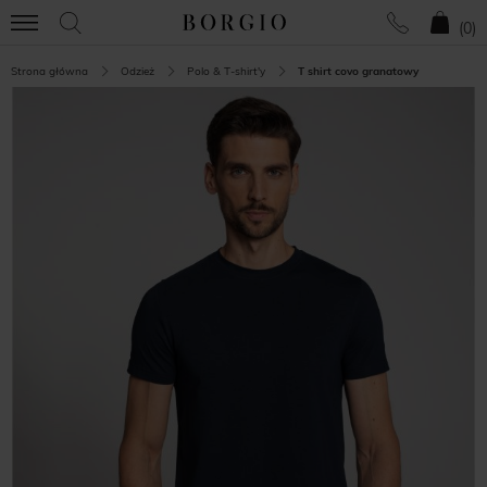
(
0
)
Strona główna
Odzież
Polo & T-shirt'y
T shirt covo granatowy