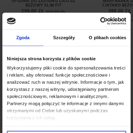
SPODNIE DO ZESTAWU LIDO 02
MARYNARKA D
BEŻOWY SLIM FIT
CINTANO BEŻO
299,00 ZŁ
399,00 ZŁ
399,00 ZŁ
Najniższa cena z 30 dni przed
Najniższa cena 
promocją:
399,00 zł
promocją:
Zgoda
Szczegóły
O plikach cookies
Niniejsza strona korzysta z plików cookie
Wykorzystujemy pliki cookie do spersonalizowania treści
i reklam, aby oferować funkcje społecznościowe i
analizować ruch w naszej witrynie. Informacje o tym, jak
korzystasz z naszej witryny, udostępniamy partnerom
OPINIE O PRODUKCIE: T SHIRT COVO
społecznościowym, reklamowym i analitycznym.
GRANATOWY
Partnerzy mogą połączyć te informacje z innymi danymi
otrzymanymi od Ciebie lub uzyskanymi podczas
korzystania z ich usług.
Weryfikacja pochodzenia opinii nie jest dokonywana.