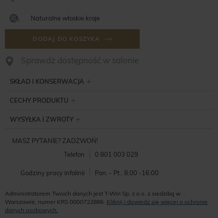
Naturalne włoskie kroje
DODAJ DO KOSZYKA
Sprawdż dostępność w salonie
SKŁAD I KONSERWACJA
CECHY PRODUKTU
WYSYŁKA I ZWROTY
MASZ PYTANIE? ZADZWOŃ!
Telefon
0 801 003 029
Godziny pracy infolinii
Pon. - Pt.: 8:00 -16:00
Administratorem Twoich danych jest T-Win Sp. z o.o. z siedzibą w
Warszawie, numer KRS 0000722886.
Kliknij i dowiedz się więcej o ochronie
danych osobowych.