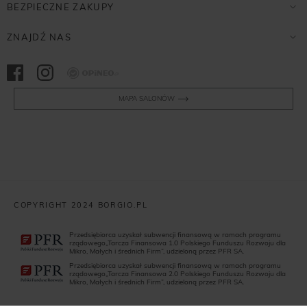
BEZPIECZNE ZAKUPY
ZNAJDŹ NAS
Opineo
MAPA SALONÓW
COPYRIGHT 2024 BORGIO.PL
Przedsiębiorca uzyskał subwencji finansową w ramach programu
rządowego„Tarcza Finansowa 1.0 Polskiego Funduszu Rozwoju dla
Mikro, Małych i średnich Firm”, udzieloną przez PFR SA.
Przedsiębiorca uzyskał subwencji finansową w ramach programu
rządowego„Tarcza Finansowa 2.0 Polskiego Funduszu Rozwoju dla
Mikro, Małych i średnich Firm”, udzieloną przez PFR SA.