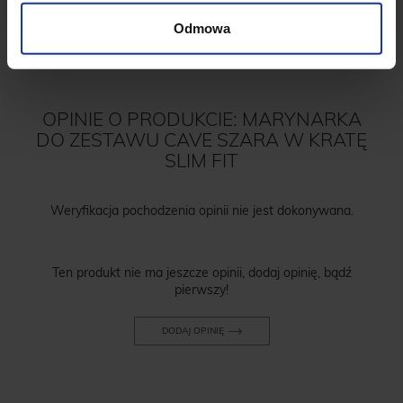
Odmowa
OPINIE O PRODUKCIE: MARYNARKA
DO ZESTAWU CAVE SZARA W KRATĘ
SLIM FIT
Weryfikacja pochodzenia opinii nie jest dokonywana.
Ten produkt nie ma jeszcze opinii, dodaj opinię, bądź
pierwszy!
DODAJ OPINIĘ