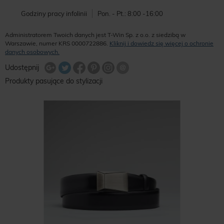
Godziny pracy infolinii
Pon. - Pt.: 8:00 -16:00
Administratorem Twoich danych jest T-Win Sp. z o.o. z siedzibą w
Warszawie, numer KRS 0000722886.
Kliknij i dowiedz się więcej o ochronie
danych osobowych.
Udostępnij na Twitterze
Wyślij znajomemu
Udostępnij
Share Facebook
Udostępnij na Google+
Udostępnij na Google+
Udostępnij na Google+
Produkty pasujące do stylizacji