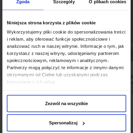
Zgoda
Szczegóły
O plikach cookies
Niniejsza strona korzysta z plików cookie
Wykorzystujemy pliki cookie do spersonalizowania treści
i reklam, aby oferować funkcje społecznościowe i
analizować ruch w naszej witrynie. Informacje o tym, jak
korzystasz z naszej witryny, udostępniamy partnerom
społecznościowym, reklamowym i analitycznym.
Partnerzy mogą połączyć te informacje z innymi danymi
otrzymanymi od Ciebie lub uzyskanymi podczas
KOSZULKA POLO MATTEO 01
LONGSLEEVE MO
SZARY
korzystania z ich usług.
99,00 ZŁ
129,00 ZŁ
199,00 ZŁ
Najniższa cena 
Najniższa cena z 30 dni przed
promocją:
promocją:
199,00 zł
Zezwól na wszystkie
Spersonalizuj