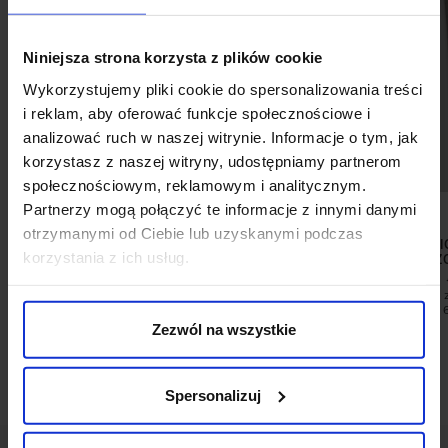
Niniejsza strona korzysta z plików cookie
Wykorzystujemy pliki cookie do spersonalizowania treści
i reklam, aby oferować funkcje społecznościowe i
analizować ruch w naszej witrynie. Informacje o tym, jak
korzystasz z naszej witryny, udostępniamy partnerom
społecznościowym, reklamowym i analitycznym.
Partnerzy mogą połączyć te informacje z innymi danymi
otrzymanymi od Ciebie lub uzyskanymi podczas
SPODNIE DO ZESTAWU
SPODNIE CLASSI
korzystania z ich usług.
MELIZZANO GRAFIT SLIM FIT
MALGRATE BRĄZO
399,00 ZŁ
499,00 ZŁ
Najniższa cena 
promocją:
Zezwól na wszystkie
Spersonalizuj