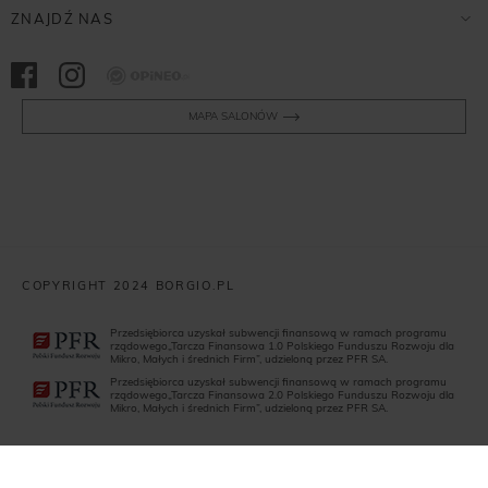
ZNAJDŹ NAS
Opineo
MAPA SALONÓW
COPYRIGHT 2024 BORGIO.PL
Przedsiębiorca uzyskał subwencji finansową w ramach programu
rządowego„Tarcza Finansowa 1.0 Polskiego Funduszu Rozwoju dla
Mikro, Małych i średnich Firm”, udzieloną przez PFR SA.
Przedsiębiorca uzyskał subwencji finansową w ramach programu
rządowego„Tarcza Finansowa 2.0 Polskiego Funduszu Rozwoju dla
Mikro, Małych i średnich Firm”, udzieloną przez PFR SA.