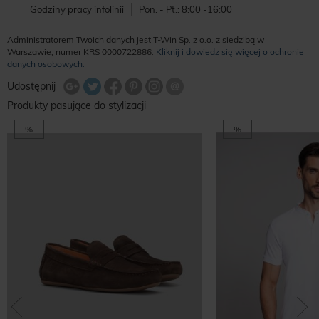
Godziny pracy infolinii
Pon. - Pt.: 8:00 -16:00
Administratorem Twoich danych jest T-Win Sp. z o.o. z siedzibą w
Warszawie, numer KRS 0000722886.
Kliknij i dowiedz się więcej o ochronie
danych osobowych.
Udostępnij na Twitterze
Wyślij znajomemu
Udostępnij
Share Facebook
Udostępnij na Google+
Udostępnij na Google+
Udostępnij na Google+
Produkty pasujące do stylizacji
%
%