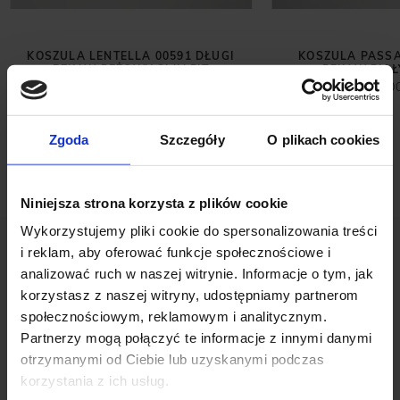
KOSZULA LENTELLA 00591 DŁUGI
KOSZULA PASSA
RĘKAW BEŻOWY SLIM FIT
RĘKAW BIAŁY
199,00 ZŁ
259,0
279,00 ZŁ
Najniższa cena z 30 dni przed
promocją:
279,00 zł
Zgoda
Szczegóły
O plikach cookies
Niniejsza strona korzysta z plików cookie
Wykorzystujemy pliki cookie do spersonalizowania treści
i reklam, aby oferować funkcje społecznościowe i
analizować ruch w naszej witrynie. Informacje o tym, jak
korzystasz z naszej witryny, udostępniamy partnerom
społecznościowym, reklamowym i analitycznym.
Partnerzy mogą połączyć te informacje z innymi danymi
OPINIE O PRODUKCIE: KOSZULKA
otrzymanymi od Ciebie lub uzyskanymi podczas
POLO DOGLIANI CZARNY
korzystania z ich usług.