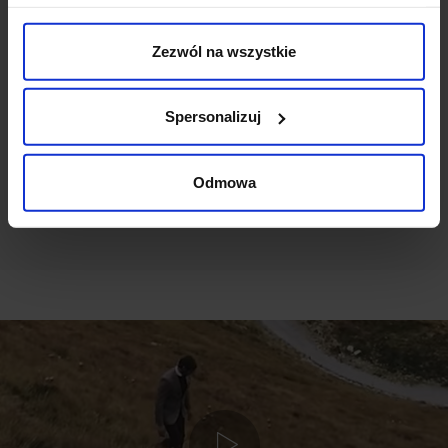
Weryfikacja pochodzenia opinii nie jest dokonywana.
Zezwól na wszystkie
Ten produkt nie ma jeszcze opinii, dodaj opinię, bądź
pierwszy!
Spersonalizuj
DODAJ OPINIĘ
Odmowa