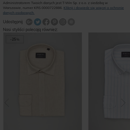
Administratorem Twoich danych jest T-Win Sp. z o.o. z siedzibą w
Warszawie, numer KRS 0000722886.
Kliknij i dowiedz się więcej o ochronie
danych osobowych.
Udostępnij na Twitterze
Wyślij znajomemu
Udostępnij
Share Facebook
Udostępnij na Google+
Udostępnij na Google+
Udostępnij na Google+
Nasi styliści polecają również:
-25
%