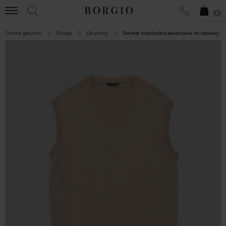
(
0
)
Strona główna
Okazje
Do pracy
Sweter kamizelka besenzone vn beżowy