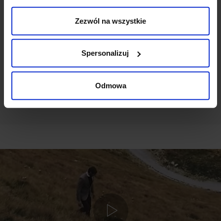
Zezwól na wszystkie
Ten produkt nie ma jeszcze opinii, dodaj opinię, bądź
pierwszy!
Spersonalizuj
DODAJ OPINIĘ
Odmowa