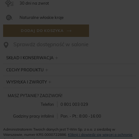
30 dni na zwrot
Naturalne włoskie kroje
DODAJ DO KOSZYKA
Sprawdż dostępność w salonie
SKŁAD I KONSERWACJA
CECHY PRODUKTU
WYSYŁKA I ZWROTY
MASZ PYTANIE? ZADZWOŃ!
Telefon
0 801 003 029
Godziny pracy infolinii
Pon. - Pt.: 8:00 -16:00
Administratorem Twoich danych jest T-Win Sp. z o.o. z siedzibą w
Warszawie, numer KRS 0000722886.
Kliknij i dowiedz się więcej o ochronie