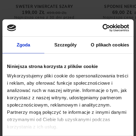
SWETER VIMERCATE SZARY
SPODNIE NERI
199,00 ZŁ
69,00 ZŁ
499,00 ZŁ
Najniższa cena z 30 dni przed
Najniższa cena 
promocją:
499,00 zł
promocją:
Zgoda
Szczegóły
O plikach cookies
Niniejsza strona korzysta z plików cookie
Wykorzystujemy pliki cookie do spersonalizowania treści
i reklam, aby oferować funkcje społecznościowe i
analizować ruch w naszej witrynie. Informacje o tym, jak
korzystasz z naszej witryny, udostępniamy partnerom
OPINIE O PRODUKCIE: SWETER
społecznościowym, reklamowym i analitycznym.
KAMIZELKA BESENZONE VN
Partnerzy mogą połączyć te informacje z innymi danymi
BEŻOWY
otrzymanymi od Ciebie lub uzyskanymi podczas
korzystania z ich usług.
Weryfikacja pochodzenia opinii nie jest dokonywana.