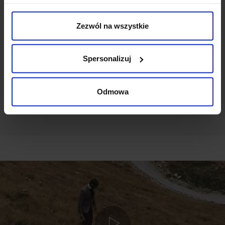
Weryfikacja pochodzenia opinii nie jest dokonywana.
Zezwól na wszystkie
Ten produkt nie ma jeszcze opinii, dodaj opinię, bądź
pierwszy!
Spersonalizuj
DODAJ OPINIĘ
Odmowa