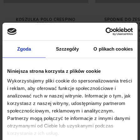
KOSZULKA POLO CRESPINO
SPODNIE DO ZE
BEŻOWA
NIEBIESKI 
129,00 ZŁ
99,00 ZŁ
259,00 ZŁ
Najniższa cena z 30 dni przed
Najniższa cena 
promocją:
259,00 zł
promocją:
Zgoda
Szczegóły
O plikach cookies
Niniejsza strona korzysta z plików cookie
Wykorzystujemy pliki cookie do spersonalizowania treści
i reklam, aby oferować funkcje społecznościowe i
analizować ruch w naszej witrynie. Informacje o tym, jak
korzystasz z naszej witryny, udostępniamy partnerom
społecznościowym, reklamowym i analitycznym.
Partnerzy mogą połączyć te informacje z innymi danymi
OPINIE O PRODUKCIE: SPODNIE
otrzymanymi od Ciebie lub uzyskanymi podczas
MENFI BRĄZOWE (BR1) CLASSIC FIT
korzystania z ich usług.