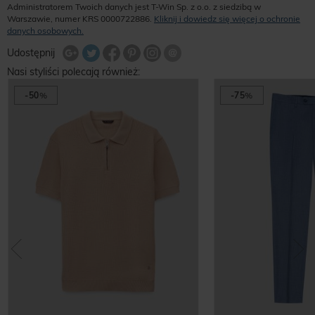
Administratorem Twoich danych jest T-Win Sp. z o.o. z siedzibą w
Warszawie, numer KRS 0000722886.
Kliknij i dowiedz się więcej o ochronie
danych osobowych.
Udostępnij na Twitterze
Wyślij znajomemu
Udostępnij
Share Facebook
Udostępnij na Google+
Udostępnij na Google+
Udostępnij na Google+
Nasi styliści polecają również:
-50
%
-75
%