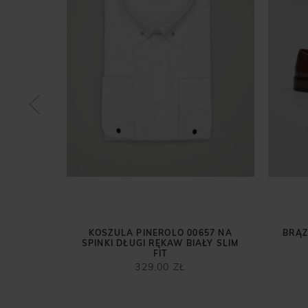
U LAGO
ZŁ
 przed
ł
KOSZULA PINEROLO 00657 NA
BRĄZ
SPINKI DŁUGI RĘKAW BIAŁY SLIM
FIT
329,00 ZŁ