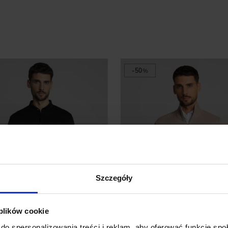
-50
%
Szczegóły
 plików cookie
do spersonalizowania treści i reklam, aby oferować funkcje sp