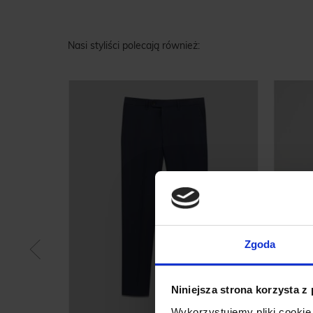
Nasi styliści polecają również:
Zgoda
Niniejsza strona korzysta z
U LIDO
Wykorzystujemy pliki cookie 