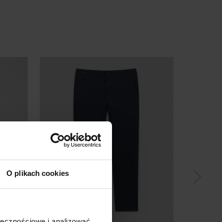
-40
%
O plikach cookies
KAMI
ołecznościowe i analizować