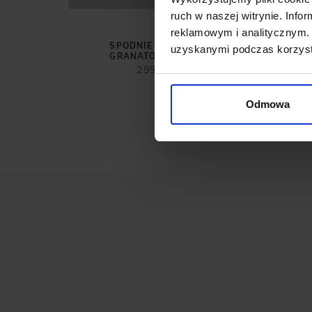
T
ruch w naszej witrynie. Inf
ZŁ
 przed
reklamowym i analitycznym. 
ł
SPODNIE GALATRO 01
KO
uzyskanymi podczas korzysta
GRANATOWY SLIM FIT
299,00 ZŁ
Odmowa