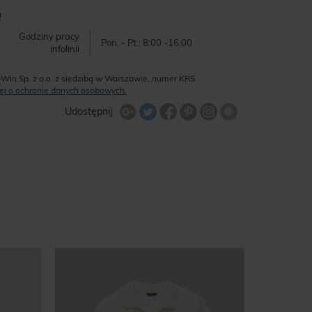
!
Godziny pracy
Pon. - Pt.: 8:00 -16:00
infolinii
-Win Sp. z o.o. z siedzibą w Warszawie, numer KRS
ęcej o ochronie danych osobowych.
Udostępnij na Twitterze
Wyślij znajome
Udostępnij
Share Facebook
Udostępnij na Google+
Udostępnij na Google+
Udostępnij na Google+
%