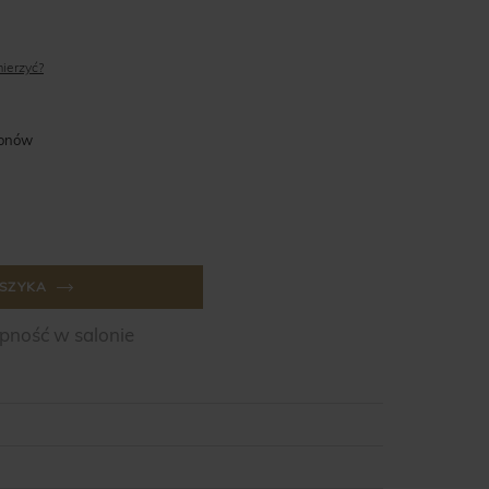
mierzyć?
lonów
SZYKA
ność w salonie