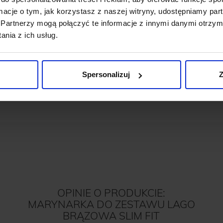
ormacje o tym, jak korzystasz z naszej witryny, udostępniamy p
Partnerzy mogą połączyć te informacje z innymi danymi otrzym
SZULKA POLO MATTEO 01
SWETER GABICCE TROY
nia z ich usług.
CZARNY
BEŻOWY
199,00 ZŁ
129,00 ZŁ
269,00 ZŁ
Najniższa cena z 30 dni p
promocją:
269,00 zł
Spersonalizuj
Z
OPINIE O PRODUKCIE:
MARYNARKA DO ZESTAWU LAGO
BRĄZOWA SLIM FIT