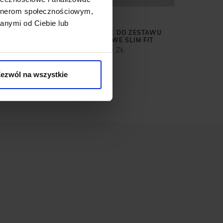
artnerom społecznościowym,
1
Najni
anymi od Ciebie lub
ER
SPODNIE CLASSIC DO ZESTAWU
LODI GRANATOWE SLIM FIT
399,00 ZŁ
rzed
ezwól na wszystkie