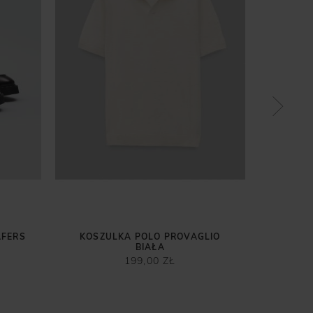
KOSZU
RĘ
2
Najni
AFERS
KOSZULKA POLO PROVAGLIO
BIAŁA
199,00 ZŁ