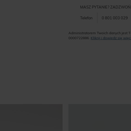
MASZ PYTANIE? ZADZWOŃ
Telefon
0 801 003 029
Administratorem Twoich danych jest T
0000722886.
Kliknij i dowiedz się wi