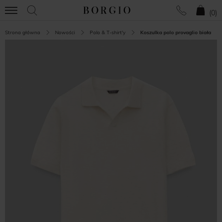
(
0
)
Strona główna
Nowości
Polo & T-shirt'y
Koszulka polo provaglio biała