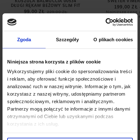
KOSZULA BALMUCCIA 00534
SWETER VIMER
DŁUGI RĘKAW BEŻOWY SLIM FIT
199,00 ZŁ
99,00 ZŁ
229,00 ZŁ
Najniższa cena 
Najniższa cena z 30 dni przed
promocją:
promocją:
229,00 zł
Zgoda
Szczegóły
O plikach cookies
Niniejsza strona korzysta z plików cookie
Wykorzystujemy pliki cookie do spersonalizowania treści
i reklam, aby oferować funkcje społecznościowe i
analizować ruch w naszej witrynie. Informacje o tym, jak
korzystasz z naszej witryny, udostępniamy partnerom
OPINIE O PRODUKCIE: KOSZULKA
społecznościowym, reklamowym i analitycznym.
POLO PROVAGLIO BIAŁA
Partnerzy mogą połączyć te informacje z innymi danymi
otrzymanymi od Ciebie lub uzyskanymi podczas
korzystania z ich usług.
Weryfikacja pochodzenia opinii nie jest dokonywana.