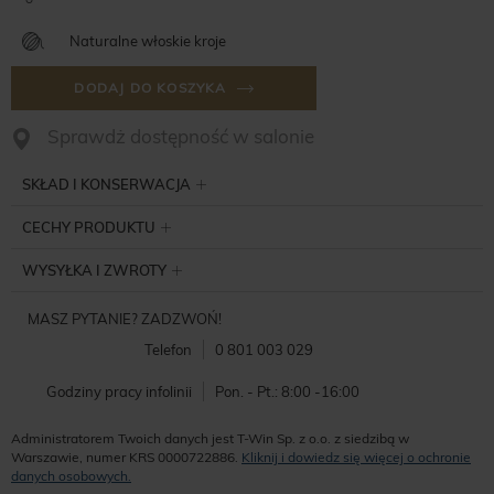
Naturalne włoskie kroje
DODAJ DO KOSZYKA
Sprawdż dostępność w salonie
SKŁAD I KONSERWACJA
CECHY PRODUKTU
WYSYŁKA I ZWROTY
MASZ PYTANIE? ZADZWOŃ!
Telefon
0 801 003 029
Godziny pracy infolinii
Pon. - Pt.: 8:00 -16:00
Administratorem Twoich danych jest T-Win Sp. z o.o. z siedzibą w
Warszawie, numer KRS 0000722886.
Kliknij i dowiedz się więcej o ochronie
danych osobowych.