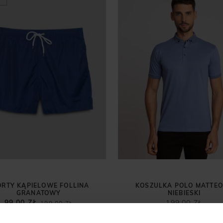
ORTY KĄPIELOWE FOLLINA
KOSZULKA POLO MATTEO
GRANATOWY
NIEBIESKI
99,00 ZŁ
199,00 ZŁ
199,00 ZŁ
niższa cena z 30 dni przed
promocją:
199,00 zł