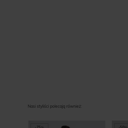
Nasi styliści polecają również:
-75
%
-50
%