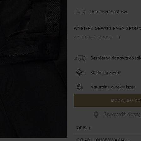
Darmowa dostawa
Bezpłatna dostawa do sa
30 dni na zwrot
Naturalne włoskie kroje
DODAJ DO KO
Sprawdż dostęp
OPIS
SKŁAD I KONSERWACJA