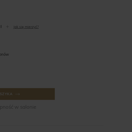
Jak się mierzyć?
lonów
SZYKA
ność w salonie