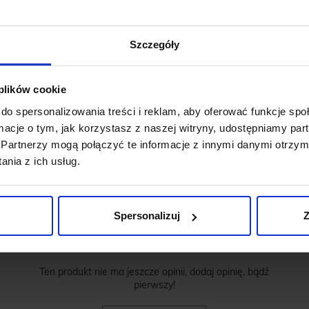
Szczegóły
 plików cookie
do spersonalizowania treści i reklam, aby oferować funkcje sp
ormacje o tym, jak korzystasz z naszej witryny, udostępniamy p
Partnerzy mogą połączyć te informacje z innymi danymi otrzym
nia z ich usług.
OPINIE O PRODUKCIE: SPODNIE
PONTEGRANDE CZARNY SLIM FIT
Spersonalizuj
Z
Weryfikacja pochodzenia opinii nie jest dokonywana.
Ten produkt nie ma jeszcze opinii, dodaj opinię, bądź
pierwszy!