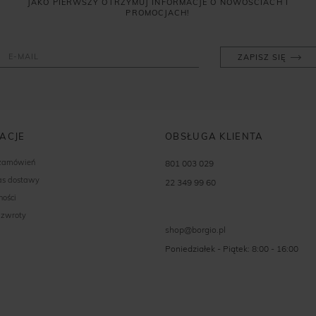
JAKO PIERWSZY OTRZYMUJ INFORMACJE O NOWOŚCIACH I
PROMOCJACH!
ZAPISZ SIĘ
ACJE
OBSŁUGA KLIENTA
 zamówień
801 003 029
zas dostawy
22 349 99 60
ności
 zwroty
shop@borgio.pl
Poniedziałek - Piątek: 8:00 - 16:00