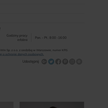
!
Godziny pracy
Pon. - Pt.: 8:00 -16:00
infolinii
-Win Sp. z o.o. z siedzibą w Warszawie, numer KRS
ęcej o ochronie danych osobowych.
Udostępnij na Twitterze
Wyślij znajome
Udostępnij
Share Facebook
Udostępnij na Google+
Udostępnij na Google+
Udostępnij na Google+