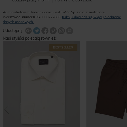
Godziny pracy infolinii
Pon. - Pt.: 8:00 -16:00
Administratorem Twoich danych jest T-Win Sp. z o.o. z siedzibą w
Warszawie, numer KRS 0000722886.
Kliknij i dowiedz się więcej o ochronie
danych osobowych.
Udostępnij na Twitterze
Wyślij znajomemu
Udostępnij
Share Facebook
Udostępnij na Google+
Udostępnij na Google+
Udostępnij na Google+
Nasi styliści polecają również:
BESTSELLER