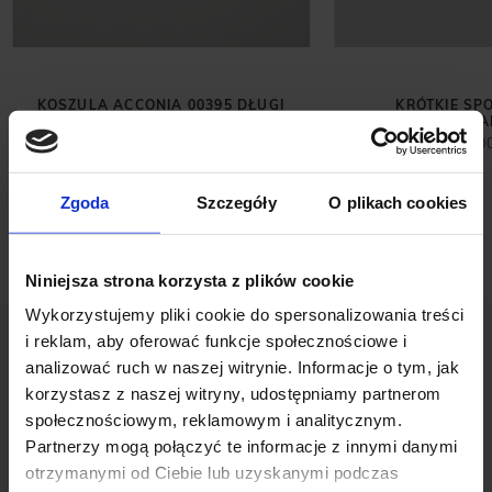
KOSZULA ACCONIA 00395 DŁUGI
KRÓTKIE SP
RĘKAW E2 SLIM FIT
KOMPLETU VA
249,00 ZŁ
199,0
Zgoda
Szczegóły
O plikach cookies
Niniejsza strona korzysta z plików cookie
Wykorzystujemy pliki cookie do spersonalizowania treści
i reklam, aby oferować funkcje społecznościowe i
analizować ruch w naszej witrynie. Informacje o tym, jak
korzystasz z naszej witryny, udostępniamy partnerom
społecznościowym, reklamowym i analitycznym.
Partnerzy mogą połączyć te informacje z innymi danymi
OPINIE O PRODUKCIE: KOSZULA
otrzymanymi od Ciebie lub uzyskanymi podczas
FLUMERI 00518 DŁUGI RĘKAW