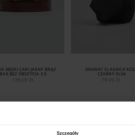
EK MĘSKI LARI JASNY BRĄZ
KRAWAT CLASSICO KC
KA6 BEZ OBSZYCIA 3,5
CZARNY SLIM
139,00 ZŁ
79,00 ZŁ
Szczegóły