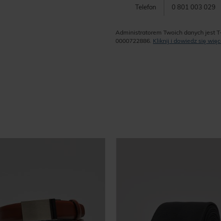
Telefon
0 801 003 029
Administratorem Twoich danych jest T
0000722886.
Kliknij i dowiedz się wi