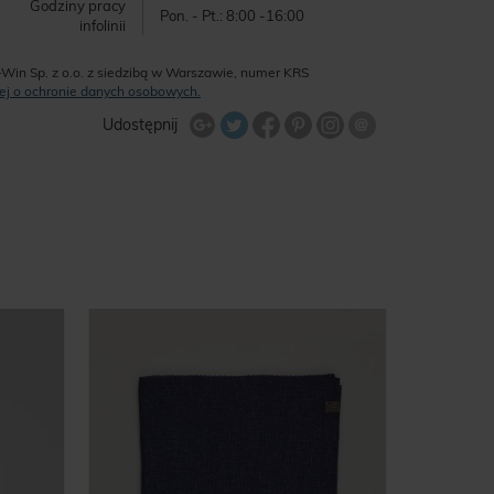
Godziny pracy
Pon. - Pt.: 8:00 -16:00
infolinii
-Win Sp. z o.o. z siedzibą w Warszawie, numer KRS
ęcej o ochronie danych osobowych.
Udostępnij na Twitterze
Wyślij znajome
Udostępnij
Share Facebook
Udostępnij na Google+
Udostępnij na Google+
Udostępnij na Google+