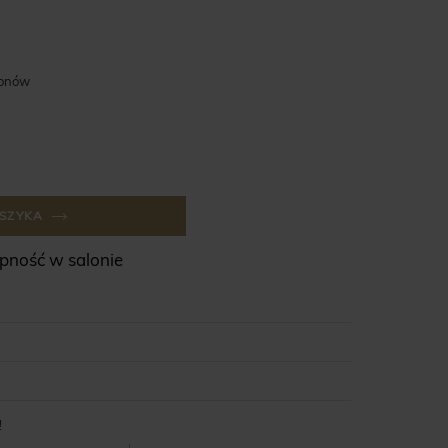
lonów
SZYKA
ność w salonie
!