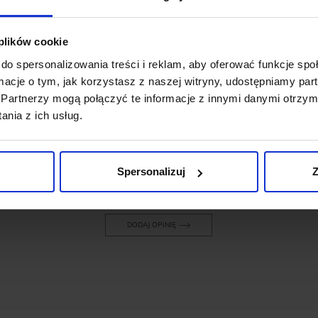
 plików cookie
do spersonalizowania treści i reklam, aby oferować funkcje sp
OPINIE O PRODUKCIE: TORBA
ormacje o tym, jak korzystasz z naszej witryny, udostępniamy p
BRICHERASIO CZARNA
Partnerzy mogą połączyć te informacje z innymi danymi otrzym
nia z ich usług.
Weryfikacja pochodzenia opinii nie jest dokonywana.
Spersonalizuj
Z
Ten produkt nie ma jeszcze opinii, dodaj opinię, bądź
pierwszy!
DODAJ OPINIĘ