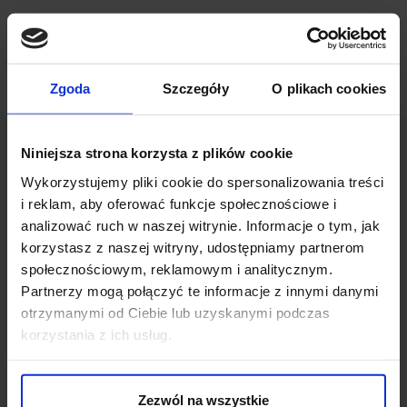
Zgoda
Szczegóły
O plikach cookies
Niniejsza strona korzysta z plików cookie
Wykorzystujemy pliki cookie do spersonalizowania treści
i reklam, aby oferować funkcje społecznościowe i
analizować ruch w naszej witrynie. Informacje o tym, jak
OPINIE O PRODUKCIE: MUCHA
korzystasz z naszej witryny, udostępniamy partnerom
CLASSICO MCG6 GRANATOWA
społecznościowym, reklamowym i analitycznym.
Partnerzy mogą połączyć te informacje z innymi danymi
otrzymanymi od Ciebie lub uzyskanymi podczas
Weryfikacja pochodzenia opinii nie jest dokonywana.
korzystania z ich usług.
Ten produkt nie ma jeszcze opinii, dodaj opinię, bądź
pierwszy!
Zezwól na wszystkie