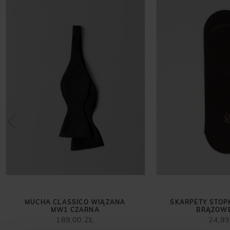
MUCHA CLASSICO WIĄZANA
SKARPETY STOPKI
MW1 CZARNA
BRĄZOWE
189,00 ZŁ
24,99