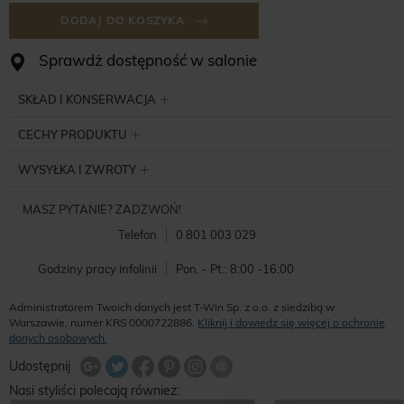
DODAJ DO KOSZYKA
Sprawdż dostępność w salonie
SKŁAD I KONSERWACJA
CECHY PRODUKTU
WYSYŁKA I ZWROTY
MASZ PYTANIE? ZADZWOŃ!
Telefon
0 801 003 029
Godziny pracy infolinii
Pon. - Pt.: 8:00 -16:00
Administratorem Twoich danych jest T-Win Sp. z o.o. z siedzibą w
Warszawie, numer KRS 0000722886.
Kliknij i dowiedz się więcej o ochronie
danych osobowych.
Udostępnij na Twitterze
Wyślij znajomemu
Udostępnij
Share Facebook
Udostępnij na Google+
Udostępnij na Google+
Udostępnij na Google+
Nasi styliści polecają również: