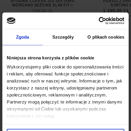
SPODNIE CLASSIC DO ZESTAWU
PŁASZCZ D
MORGANO BEŻOWE SLIM FIT +
SORTINO 
799,00 ZŁ
1 199,00 ZŁ
Najniższa cena 
promocją:
1
Zgoda
Szczegóły
O plikach cookies
Niniejsza strona korzysta z plików cookie
Wykorzystujemy pliki cookie do spersonalizowania treści
i reklam, aby oferować funkcje społecznościowe i
analizować ruch w naszej witrynie. Informacje o tym, jak
korzystasz z naszej witryny, udostępniamy partnerom
OPINIE O PRODUKCIE: T SHIRT COVO
społecznościowym, reklamowym i analitycznym.
SZARY
Partnerzy mogą połączyć te informacje z innymi danymi
otrzymanymi od Ciebie lub uzyskanymi podczas
korzystania z ich usług.
Weryfikacja pochodzenia opinii nie jest dokonywana.