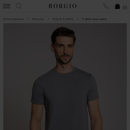
(
0
)
Strona główna
Nowości
Polo & T-shirt'y
T shirt covo szary