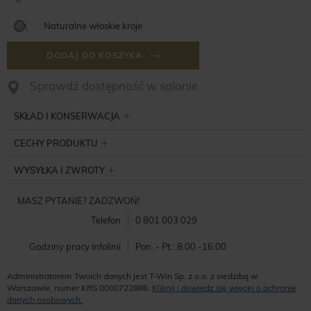
Naturalne włoskie kroje
DODAJ DO KOSZYKA
Sprawdż dostępność w salonie
SKŁAD I KONSERWACJA
CECHY PRODUKTU
WYSYŁKA I ZWROTY
MASZ PYTANIE? ZADZWOŃ!
Telefon
0 801 003 029
Godziny pracy infolinii
Pon. - Pt.: 8:00 -16:00
Administratorem Twoich danych jest T-Win Sp. z o.o. z siedzibą w
Warszawie, numer KRS 0000722886.
Kliknij i dowiedz się więcej o ochronie
danych osobowych.