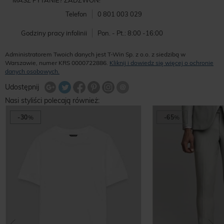
MASZ PYTANIE? ZADZWOŃ!
Telefon
0 801 003 029
Godziny pracy infolinii
Pon. - Pt.: 8:00 -16:00
Administratorem Twoich danych jest T-Win Sp. z o.o. z siedzibą w
Warszawie, numer KRS 0000722886.
Kliknij i dowiedz się więcej o ochronie
danych osobowych.
Udostępnij na Twitterze
Wyślij znajomemu
Udostępnij
Share Facebook
Udostępnij na Google+
Udostępnij na Google+
Udostępnij na Google+
Nasi styliści polecają również:
-30
%
-65
%