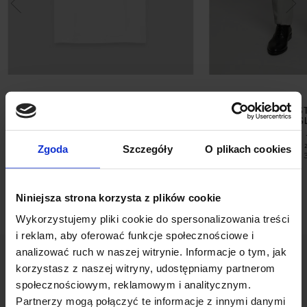
T SHIRT MODENA BIAŁY
SPODNIE DO ZES
SZARY SL
89,00 ZŁ
129,00 ZŁ
129,00 ZŁ
Najniższa cena z 30 dni przed
promocją:
129,00 zł
Najniższa cena 
Zgoda
Szczegóły
O plikach cookies
promocją:
Niniejsza strona korzysta z plików cookie
Wykorzystujemy pliki cookie do spersonalizowania treści
i reklam, aby oferować funkcje społecznościowe i
analizować ruch w naszej witrynie. Informacje o tym, jak
korzystasz z naszej witryny, udostępniamy partnerom
społecznościowym, reklamowym i analitycznym.
Partnerzy mogą połączyć te informacje z innymi danymi