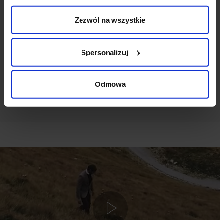
Zezwól na wszystkie
Ten produkt nie ma jeszcze opinii, dodaj opinię, bądź
pierwszy!
Spersonalizuj
DODAJ OPINIĘ
Odmowa