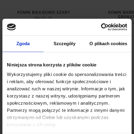
KOMIN BISAQUINO SZARY
KOMIN BAR
GRANA
99,00 ZŁ
99,00
Zgoda
Szczegóły
O plikach cookies
Niniejsza strona korzysta z plików cookie
Wykorzystujemy pliki cookie do spersonalizowania treści
i reklam, aby oferować funkcje społecznościowe i
analizować ruch w naszej witrynie. Informacje o tym, jak
korzystasz z naszej witryny, udostępniamy partnerom
społecznościowym, reklamowym i analitycznym.
OPINIE O PRODUKCIE: SWETER
Partnerzy mogą połączyć te informacje z innymi danymi
MĘSKI GORIANO GOLF BEŻOWY
otrzymanymi od Ciebie lub uzyskanymi podczas
korzystania z ich usług.
Weryfikacja pochodzenia opinii nie jest dokonywana.