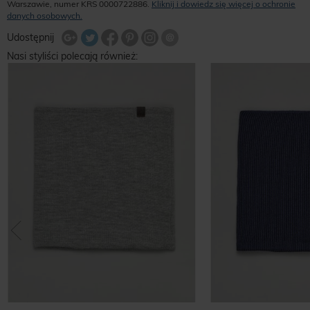
Warszawie, numer KRS 0000722886.
Kliknij i dowiedz się więcej o ochronie
danych osobowych.
Udostępnij na Twitterze
Wyślij znajomemu
Udostępnij
Share Facebook
Udostępnij na Google+
Udostępnij na Google+
Udostępnij na Google+
Nasi styliści polecają również: