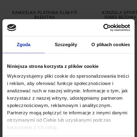
KAMIZELKA PLATANIA SLIM FIT
KOSZULA SPOR
BŁĘKITNA
00663 BEŻOWA 
279,00 ZŁ
249,0
399,00 ZŁ
Najniższa cena z 30 dni przed
promocją:
399,00 zł
Zgoda
Szczegóły
O plikach cookies
Niniejsza strona korzysta z plików cookie
Wykorzystujemy pliki cookie do spersonalizowania treści
i reklam, aby oferować funkcje społecznościowe i
analizować ruch w naszej witrynie. Informacje o tym, jak
korzystasz z naszej witryny, udostępniamy partnerom
społecznościowym, reklamowym i analitycznym.
OPINIE O PRODUKCIE: SWETER
Partnerzy mogą połączyć te informacje z innymi danymi
MĘSKI GOITO TN GRAFIT
otrzymanymi od Ciebie lub uzyskanymi podczas
korzystania z ich usług.
Weryfikacja pochodzenia opinii nie jest dokonywana.