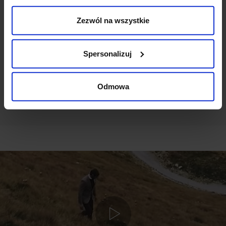
Zezwól na wszystkie
Ten produkt nie ma jeszcze opinii, dodaj opinię, bądź
pierwszy!
Spersonalizuj
DODAJ OPINIĘ
Odmowa