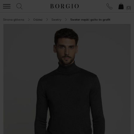
(
0
)
Strona główna
Odzież
Swetry
Sweter męski goito tn grafit