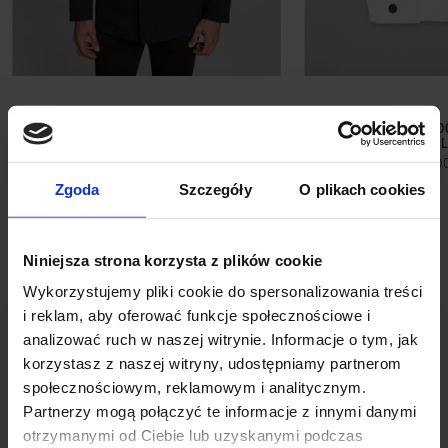
KURTKA ENDINE GRANATOWY
KOSZULA ENNA 00
BIAŁY SL
1 099,00 ZŁ
399,0
Zgoda
Szczegóły
O plikach cookies
Niniejsza strona korzysta z plików cookie
Wykorzystujemy pliki cookie do spersonalizowania treści
i reklam, aby oferować funkcje społecznościowe i
analizować ruch w naszej witrynie. Informacje o tym, jak
korzystasz z naszej witryny, udostępniamy partnerom
społecznościowym, reklamowym i analitycznym.
Partnerzy mogą połączyć te informacje z innymi danymi
otrzymanymi od Ciebie lub uzyskanymi podczas