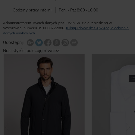
Godziny pracy infolinii
Pon. - Pt.: 8:00 -16:00
Administratorem Twoich danych jest T-Win Sp. z o.o. z siedzibą w
Warszawie, numer KRS 0000722886.
Kliknij i dowiedz się więcej o ochronie
danych osobowych.
Udostępnij na Twitterze
Wyślij znajomemu
Udostępnij
Share Facebook
Udostępnij na Google+
Udostępnij na Google+
Udostępnij na Google+
Nasi styliści polecają również: