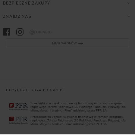
BEZPIECZNE ZAKUPY
ZNAJDŹ NAS
Opineo
MAPA SALONÓW
COPYRIGHT 2024 BORGIO.PL
Przedsiębiorca uzyskał subwencji finansową w ramach programu
rządowego„Tarcza Finansowa 1.0 Polskiego Funduszu Rozwoju dla
Mikro, Małych i średnich Firm”, udzieloną przez PFR SA.
Przedsiębiorca uzyskał subwencji finansową w ramach programu
rządowego„Tarcza Finansowa 2.0 Polskiego Funduszu Rozwoju dla
Mikro, Małych i średnich Firm”, udzieloną przez PFR SA.