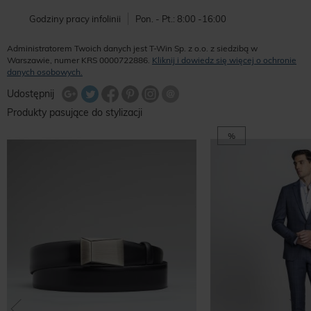
Godziny pracy infolinii
Pon. - Pt.: 8:00 -16:00
Administratorem Twoich danych jest T-Win Sp. z o.o. z siedzibą w
Warszawie, numer KRS 0000722886.
Kliknij i dowiedz się więcej o ochronie
danych osobowych.
Udostępnij na Twitterze
Wyślij znajomemu
Udostępnij
Share Facebook
Udostępnij na Google+
Udostępnij na Google+
Udostępnij na Google+
Produkty pasujące do stylizacji
%