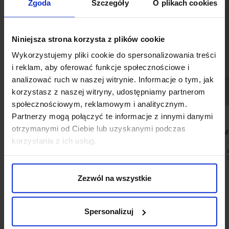
Zgoda
Szczegóły
O plikach cookies
Niniejsza strona korzysta z plików cookie
Wykorzystujemy pliki cookie do spersonalizowania treści
i reklam, aby oferować funkcje społecznościowe i
analizować ruch w naszej witrynie. Informacje o tym, jak
korzystasz z naszej witryny, udostępniamy partnerom
społecznościowym, reklamowym i analitycznym.
Partnerzy mogą połączyć te informacje z innymi danymi
otrzymanymi od Ciebie lub uzyskanymi podczas
SPODNIE CLASSIC DO ZESTAWU
LONGSLEEVE M
GUALDO 02 BRĄZOWE SLIM FIT+
korzystania z ich usług.
199,00 ZŁ
599,00 ZŁ
Najniższa cena 
promocją:
Zezwól na wszystkie
Spersonalizuj