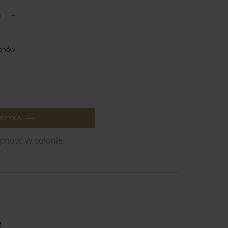
lonów
SZYKA
ność w salonie
!