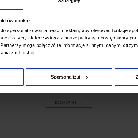
Szczegóły
 plików cookie
do spersonalizowania treści i reklam, aby oferować funkcje sp
OPINIE O PRODUKCIE: SPODNIE
ormacje o tym, jak korzystasz z naszej witryny, udostępniamy p
SAGLIANO GRANATOWY SLIM FIT
Partnerzy mogą połączyć te informacje z innymi danymi otrzym
nia z ich usług.
Weryfikacja pochodzenia opinii nie jest dokonywana.
Spersonalizuj
Z
Ten produkt nie ma jeszcze opinii, dodaj opinię, bądź
pierwszy!
DODAJ OPINIĘ