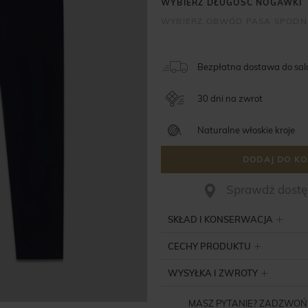
Bezpłatna dostawa do sa
30 dni na zwrot
Naturalne włoskie kroje
DODAJ DO KO
Sprawdż dostęp
SKŁAD I KONSERWACJA
CECHY PRODUKTU
WYSYŁKA I ZWROTY
MASZ PYTANIE? ZADZWOŃ