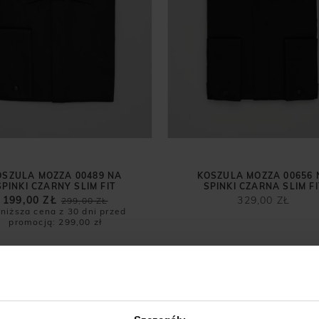
OSZULA MOZZA 00489 NA
KOSZULA MOZZA 00656 
SPINKI CZARNY SLIM FIT
SPINKI CZARNA SLIM FI
199,00 ZŁ
329,00 ZŁ
299,00 ZŁ
niższa cena z 30 dni przed
promocją:
299,00 zł