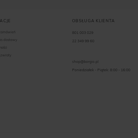
ACJE
OBSŁUGA KLIENTA
 zamówień
801 003 029
zas dostawy
22 349 99 60
ności
 zwroty
shop@borgio.pl
Poniedziałek - Piątek: 8:00 - 16:00