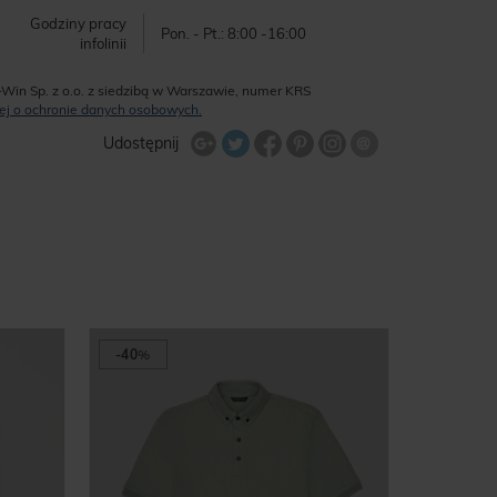
Godziny pracy
Pon. - Pt.: 8:00 -16:00
infolinii
-Win Sp. z o.o. z siedzibą w Warszawie, numer KRS
ęcej o ochronie danych osobowych.
Udostępnij na Twitterze
Wyślij znajome
Udostępnij
Share Facebook
Udostępnij na Google+
Udostępnij na Google+
Udostępnij na Google+
-40
%
-65
%