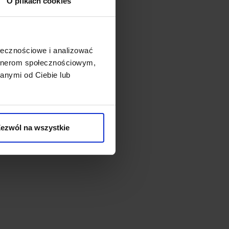
O plikach cookies
ołecznościowe i analizować
artnerom społecznościowym,
anymi od Ciebie lub
ezwól na wszystkie