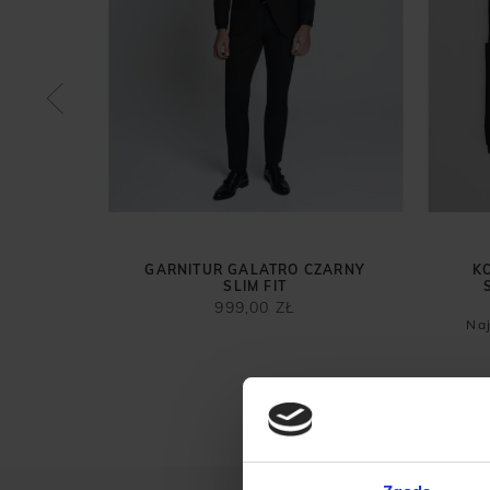
8 DŁUGI
C FIT
GARNITUR GALATRO CZARNY
K
SLIM FIT
999,00 ZŁ
Naj