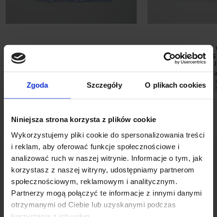
KOSZULA NIEBIESKA MELANŻ
KOSZULA BIAŁA
CALIMERA 00345 DŁUGI RĘKAW
CALIMERA 00306
CLASSIC FIT
CLASSI
79,00 ZŁ
99,00 ZŁ
249,00 ZŁ
Najniższa cena z 30 dni przed
Najniższa cena 
Zgoda
Szczegóły
O plikach cookies
promocją:
129,00 zł
promocją:
Niniejsza strona korzysta z plików cookie
Wykorzystujemy pliki cookie do spersonalizowania treści
i reklam, aby oferować funkcje społecznościowe i
analizować ruch w naszej witrynie. Informacje o tym, jak
korzystasz z naszej witryny, udostępniamy partnerom
społecznościowym, reklamowym i analitycznym.
Partnerzy mogą połączyć te informacje z innymi danymi
OPINIE O PRODUKCIE: KURTKA
otrzymanymi od Ciebie lub uzyskanymi podczas
MALEGNO BRĄZOWA
korzystania z ich usług.