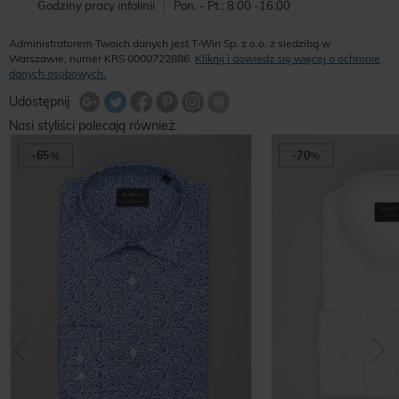
Godziny pracy infolinii
Pon. - Pt.: 8:00 -16:00
Administratorem Twoich danych jest T-Win Sp. z o.o. z siedzibą w
Warszawie, numer KRS 0000722886.
Kliknij i dowiedz się więcej o ochronie
danych osobowych.
Udostępnij na Twitterze
Wyślij znajomemu
Udostępnij
Share Facebook
Udostępnij na Google+
Udostępnij na Google+
Udostępnij na Google+
Nasi styliści polecają również:
-65
%
-70
%