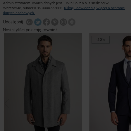
Administratorem Twoich danych jest T-Win Sp. z o.o. z siedzibą w
Warszawie, numer KRS 0000722886.
Kliknij i dowiedz się więcej o ochronie
danych osobowych.
Udostępnij na Twitterze
Wyślij znajomemu
Udostępnij
Share Facebook
Udostępnij na Google+
Udostępnij na Google+
Udostępnij na Google+
Nasi styliści polecają również:
-40
%