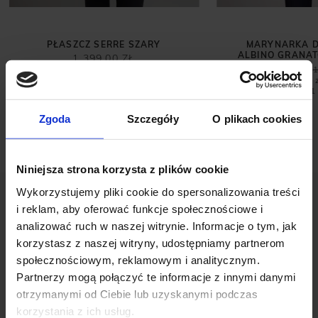
PŁASZCZ SERRE SZARY
MARYNARKA D
ALBINO GRANAT
1 399,00 ZŁ
999,00 ZŁ
1
Najniższa cena 
promocją:
1
Zgoda
Szczegóły
O plikach cookies
Niniejsza strona korzysta z plików cookie
Wykorzystujemy pliki cookie do spersonalizowania treści
i reklam, aby oferować funkcje społecznościowe i
analizować ruch w naszej witrynie. Informacje o tym, jak
korzystasz z naszej witryny, udostępniamy partnerom
społecznościowym, reklamowym i analitycznym.
OPINIE O PRODUKCIE: KOSZULA
Partnerzy mogą połączyć te informacje z innymi danymi
FRANCOLISE 00577 DŁUGI RĘKAW
otrzymanymi od Ciebie lub uzyskanymi podczas
SZARY SLIM FIT
korzystania z ich usług.