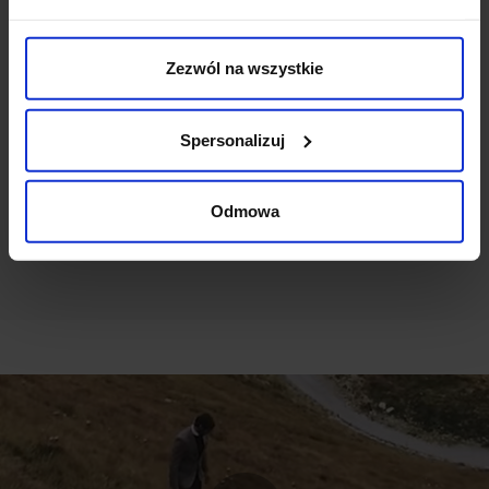
Weryfikacja pochodzenia opinii nie jest dokonywana.
Zezwól na wszystkie
Ten produkt nie ma jeszcze opinii, dodaj opinię, bądź
pierwszy!
Spersonalizuj
DODAJ OPINIĘ
Odmowa