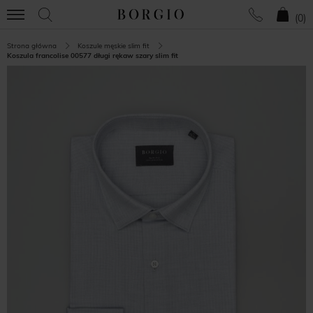
(
0
)
Strona główna
Koszule męskie slim fit
Koszula francolise 00577 długi rękaw szary slim fit